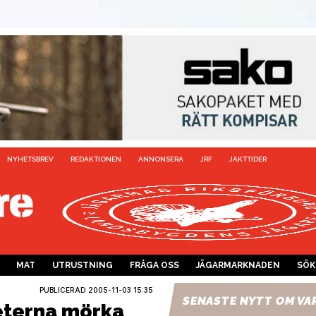
NYHETSBREV
REDAKTIONEN
ANNONSERA
JRF
JAKTTIDER
MAT
UTRUSTNING
FRÅGA OSS
JÄGARMARKNADEN
SÖK
PUBLICERAD
2005-11-03 15:35
SENASTE NYTT OM VA
eterna mörka