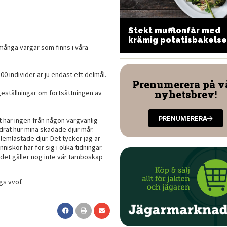
Stekt mufflonfår med
ild gulaschsoppa
krämig potatisbakelse
 många vargar som finns i våra
 individer är ju endast ett delmål.
Prenumerera på v
nyhetsbrev!
geställningar om fortsättningen av
PRENUMERERA
t har ingen från någon vargvänlig
drat hur mina skadade djur mår.
 lemlästade djur. Det tycker jag är
iskor har för sig i olika tidningar.
 det gäller nog inte vår tamboskap
gs vvof.