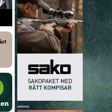
Grönkålssoppa med
Älg i papper
frikadeller
årt
ANNONS