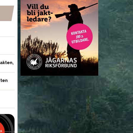
NYHETER
jakten,
ften
: JRF måste ge
DEBATT: Jägare är dålig
möjligheter att
på att vidareutbilda sig
da sig