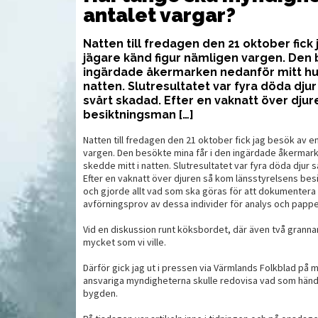
antalet vargar?
Natten till fredagen den 21 oktober fick
jägare känd figur nämligen vargen. Den 
ingärdade åkermarken nedanför mitt hus
natten. Slutresultatet var fyra döda djur
svårt skadad. Efter en vaknatt över dju
besiktningsman […]
Natten till fredagen den 21 oktober fick jag besök av e
vargen. Den besökte mina får i den ingärdade åkermar
skedde mitt i natten. Slutresultatet var fyra döda djur 
Efter en vaknatt över djuren så kom länsstyrelsens b
och gjorde allt vad som ska göras för att dokumentera 
avförningsprov av dessa individer för analys och pappe
Vid en diskussion runt köksbordet, där även två grannar 
mycket som vi ville.
UTRUSTNING
VAP
Därför gick jag ut i pressen via Värmlands Folkblad på 
ansvariga myndigheterna skulle redovisa vad som hände
bygden.