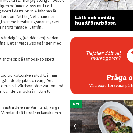
en klockan 17 fick jag återigen besök
gen befinner vi oss mitt i ett
 skett i detta revir. Alfahonan är
 för dom ”ett tag”. Alfahanen är
oderna vapenremmar
Lätt och smidig
enligt samme besiktningsman mycket
ed flera funktioner
hundförarbössa
r härstammade ”utifrån”.
 i vår dalgång (Röjdådalen). Sedan
lgång. Det är Viggälvsdalgången med
Tillfaller dött vilt
markägaren?
tt angrepp på tamboskap skett
stod vid köttdisken stod två män
Fråga o
angående älgjakt och varg. Det
 av deras viltvårdsområde var tomt på
Våra experter svarar på f
ur och de var också mitt i ett
MAT
 i västra delen av Värmland, varg i
v Värmland så förstår ni kanske min