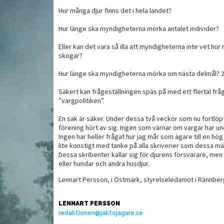
Hur många djur finns det i hela landet?
 med
Hur länge ska myndigheterna mörka antalet individer?
Ugnsbrässerat rådjurslår
ch inlagd
V
med koreansk kryddning
Eller kan det vara så illa att myndigheterna inte vet hur
skogar?
Hur länge ska myndigheterna mörka om nästa delmål? 200
Säkert kan frågeställningen späs på med ett flertal frå
”vargpolitiken”.
En sak är säker. Under dessa två veckor som nu fortlöp
förening hört av sig. Ingen som värnar om vargar har un
Ingen har heller frågat hur jag mår som ägare till en hög
lite konstigt med tanke på alla skriverier som dessa männ
Dessa skribenter kallar sig för djurens försvarare, men
eller hundar och andra husdjur.
Lennart Persson, i Östmark, styrelseledamot i Rännber
LENNART PERSSON
redaktionen@jaktojagare.se