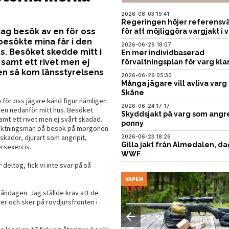
2026-08-03 19:41
Regeringen höjer referensvä
 jag besök av en för oss
för att möjliggöra vargjakt i v
besökte mina får i den
2026-06-26 18:07
. Besöket skedde mitt i
En mer individbaserad
 samt ett rivet men ej
förvaltningsplan för varg kla
ren så kom länsstyrelsens
2026-06-26 05:30
Många jägare vill avliva varg 
Skåne
n för oss jägare känd figur nämligen
2026-06-24 17:17
ken nedanför mitt hus. Besöket
Skyddsjakt på varg som angr
samt ett rivet men ej svårt skadad.
ponny
esiktningsman på besök på morgonen
skador, djurart som angripit,
2026-06-23 18:26
Gilla jakt från Almedalen, da
rsexercis.
WWF
deltog, fick vi inte svar på så
EN
VAPEN
måndagen. Jag ställde krav att de
r och sker på rovdjursfronten i