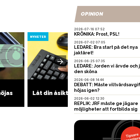
OPINION
2026-07-16 07:52
KRÖNIKA: Prost, PSL!
NYHETER
NYHETER
2026-07-02 07:05
LEDARE: Bra start på det nya
jaktåret!
2026-06-25 07:35
LEDARE: Jorden vi ärvde och 
den sköna
2026-06-08 14:44
DEBATT: Måste viltvårdsavgi
REPLIK
höjas igen?
höjas
Låt din åsikt höras
jägare 
fortbil
2026-06-02 12:30
REPLIK: JRF måste ge jägare
möjligheter att fortbilda sig