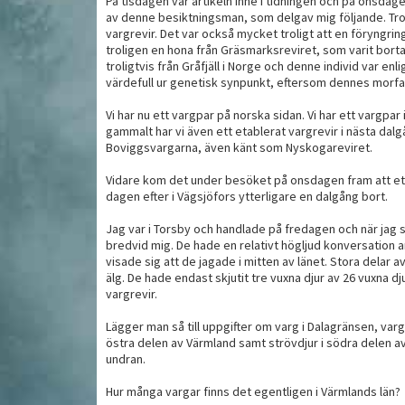
På tisdagen var artikeln inne i tidningen och på onsdag
av denne besiktningsman, som delgav mig följande. Troli
vargrevir. Det var också mycket troligt att en föryngring
troligen en hona från Gräsmarksreviret, som varit borta
Mycket extra kraft i
M
e kan få nytt
troligtvis från Gråfjäll i Norge och denne individ var 
skogen
m
värdefull ur genetisk synpunkt, eftersom dennes morfa
Vi har nu ett vargpar på norska sidan. Vi har ett vargpar
gammalt har vi även ett etablerat vargrevir i nästa da
Boviggsvargarna, även känt som Nyskogareviret.
Vidare kom det under besöket på onsdagen fram att e
dagen efter i Vägsjöfors ytterligare en dalgång bort.
Jag var i Torsby och handlade på fredagen och när jag 
bredvid mig. De hade en relativt högljud konversation 
visade sig att de jagade i mitten av länet. Stora delar
älg. De hade endast skjutit tre vuxna djur av 26 vuxna dj
vargrevir.
MAT
MAT
Lägger man så till uppgifter om varg i Dalagränsen, varg
östra delen av Värmland samt strövdjur i södra delen a
undran.
Hur många vargar finns det egentligen i Värmlands län?