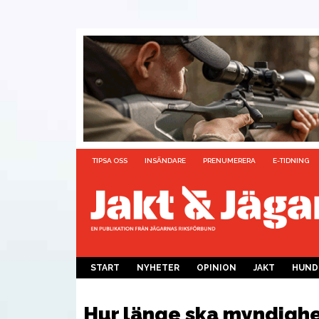
TIPSA OSS
INSÄNDARE
PRENUMERERA
E-TIDNING
START
NYHETER
OPINION
JAKT
HUND
Hur länge ska myndigh