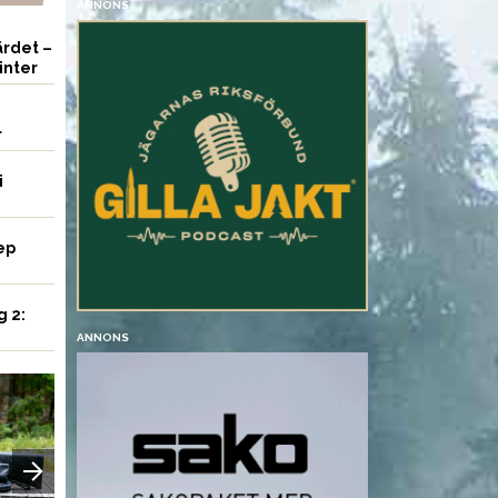
ANNONS
rdet –
inter
r
i
ep
g 2:
ANNONS
VAPEN
UTRUSTNING