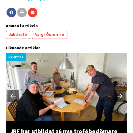
Ämnen i artikeln
Jakttrofé
Varg i Österrike
Liknande artiklar
NYHETER
JRF har utbildat 16 nya trofébedömare