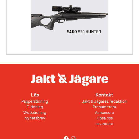
Läs
Kontakt
Papperstidning
Jakt & Jägares redaktion
E-tidning
Prenumerera
Webbtidning
Annonsera
Nyhetsbrev
Tipsa oss
Insändare