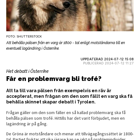
FOTO: SHUTTERSTOCK
Att behålla pälsen från en varg är 1800 - tal enligt motståndarna till en
eventuell lagändring i Österrike.
UPPDATERAD 2024-07-12 15:08
PUBLICERAD 2024-07-12 11:27
Het debatt i Österrike
Får en problemvarg bli trofé?
Att ta till vara pälsen från exempelvis en räv är
accepterat, men frågan om den som fällt en varg ska få
behålla skinnet skapar debatt i Tyrolen.
Frågan gäller om den som fäller en så kallad problemvarg ska få
behålla pälsen som trofé. Hittills har det varit förbjudet, men en
lagändring är på gång.
De Gröna är motståndare och menar att tillvägagångssättet är 1800-
tal. Partiet fruktar att rika jägare kan se jakt på problemindivider