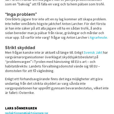
som en ”bakväg” att få fälla en varg och ta hem pälsen som trofé.
“Inga problem”
Områdets jägare tror inte att en ny lag kommer att skapa problem.
Inte heller områdets högste jaktchef Anton Larcher. För det första
är han inte säker på att alla jägare vill ha en sådan trofé, å andra
sidan bereder man ju pälsar från rävar, grävlingar och mårdar och
visar upp. Så varför inte varg? frågar sig Anton Larcher i
Agrarheute.
Strikt skyddad
Men frågan kanske inte är aktuell så länge till. Enligt
Svensk Jakt
har
vargvärnarorganisationer överklagat skyddsjaktsbeslutet på
“problemvargen” i Tyrolen med hänvisning till EU:s art – och
habitatdirektiv. Landets förvaltningsdomstol vände sig till EU –
domstolen för att få vägledning.
Enligt ett förhandsavgörande finns det inga möjligheter att göra
undantag från det strikta skyddet av varg såvida inte
vargpopulationen har uppnått gynnsam bevarandestatus, vilket inte
är fallet i Österrike.
LARS SÖNNERGREN
redaktionen@jaktojagare.se