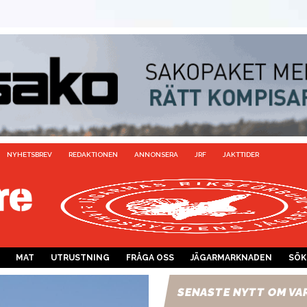
NYHETSBREV
REDAKTIONEN
ANNONSERA
JRF
JAKTTIDER
MAT
UTRUSTNING
FRÅGA OSS
JÄGARMARKNADEN
SÖK
SENASTE NYTT OM VA