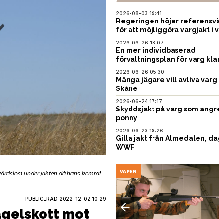
2026-08-03 19:41
Regeringen höjer referensvä
för att möjliggöra vargjakt i v
2026-06-26 18:07
En mer individbaserad
förvaltningsplan för varg kla
2026-06-26 05:30
Många jägare vill avliva varg 
Skåne
2026-06-24 17:17
Skyddsjakt på varg som angr
ponny
2026-06-23 18:26
Gilla jakt från Almedalen, da
WWF
EN
VAPEN
vårdslöst under jakten då hans kamrat
PUBLICERAD
2022-12-02 10:29
hagelskott mot