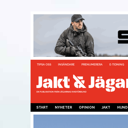
TIPSA OSS
INSÄNDARE
PRENUMERERA
E-TIDNING
START
NYHETER
OPINION
JAKT
HUND