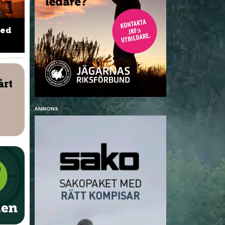
med
Osso Buco med lägg från
Vild indisk 
älg
årt
NYHETER
ANNONS
en: Jägarna gör en
Regeringen förenklar
lig insats för
jaktreglerna – sekretess
let
för rovdjursjägare införs