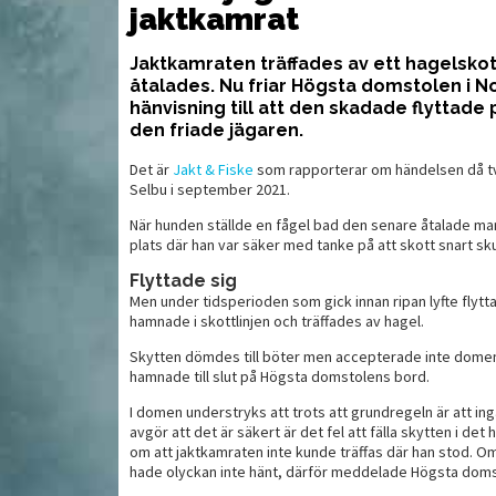
jaktkamrat
Jaktkamraten träffades av ett hagelskot
or för jakt
Pr
Ull på modet
v
åtalades. Nu friar Högsta domstolen i
oc
hänvisning till att den skadade flyttade
den friade jägaren.
Det är
Jakt & Fiske
som rapporterar om händelsen då två
Selbu i september 2021.
När hunden ställde en fågel bad den senare åtalade man
plats där han var säker med tanke på att skott snart sku
Flyttade sig
Men under tidsperioden som gick innan ripan lyfte flyt
hamnade i skottlinjen och träffades av hagel.
Skytten dömdes till böter men accepterade inte dome
hamnade till slut på Högsta domstolens bord.
MAT
MAT
I domen understryks att trots att grundregeln är att in
avgör att det är säkert är det fel att fälla skytten i det
om att jaktkamraten inte kunde träffas där han stod. Om
hade olyckan inte hänt, därför meddelade Högsta doms