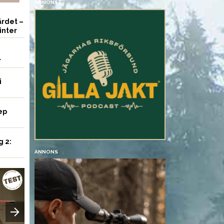
ANNONS
rdet –
inter
r
i
ep
g 2:
ANNONS
VAPEN
VAPEN