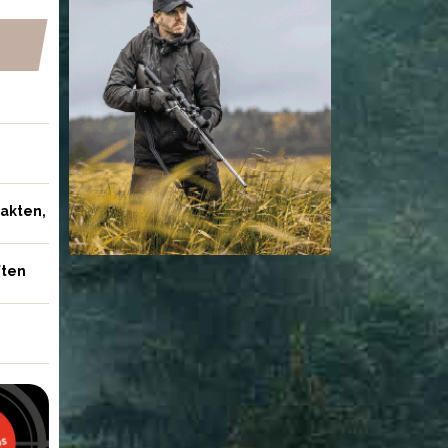
jakten,
ften