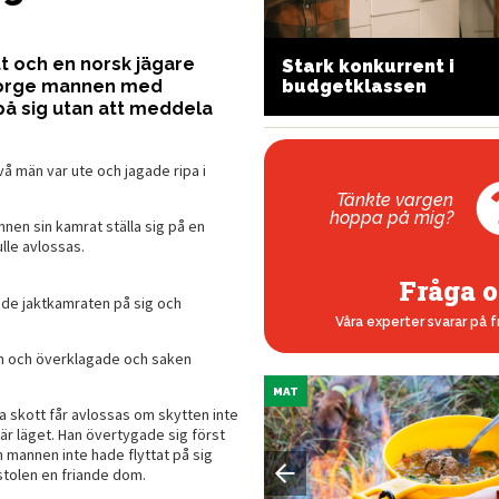
t och en norsk jägare
Stark konkurrent i
ecision för både jakt
budgetklassen
 Norge mannen med
h tävling
 på sig utan att meddela
 män var ute och jagade ripa i
Tänkte vargen
hoppa på mig?
nen sin kamrat ställa sig på en
lle avlossas.
Fråga o
tade jaktkamraten på sig och
Våra experter svarar på f
n och överklagade och saken
MAT
ga skott får avlossas om skytten inte
 här läget. Han övertygade sig först
 mannen inte hade flyttat på sig
tolen en friande dom.