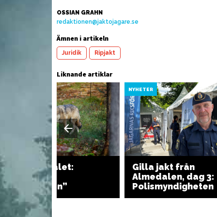
OSSIAN GRAHN
redaktionen@jaktojagare.se
 med
Ö
ch inlagd
Rödbets- och tomatsallad
kr
Ämnen i artikeln
k
Juridik
Ripjakt
Liknande artiklar
YHETER
NYHETER
Dom i vargmålet:
Gilla jakt från
“Jaktbrott av
Almedalen, dag 3:
normalgraden”
Polismyndigheten