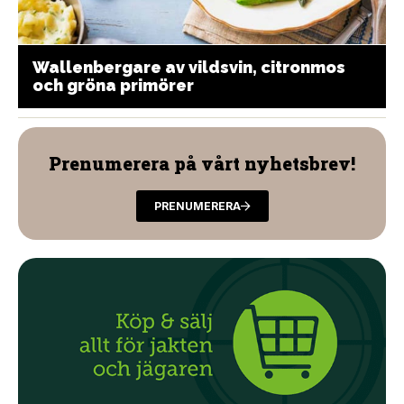
Wallenbergare av vildsvin, citronmos
och gröna primörer
Prenumerera på vårt nyhetsbrev!
PRENUMERERA