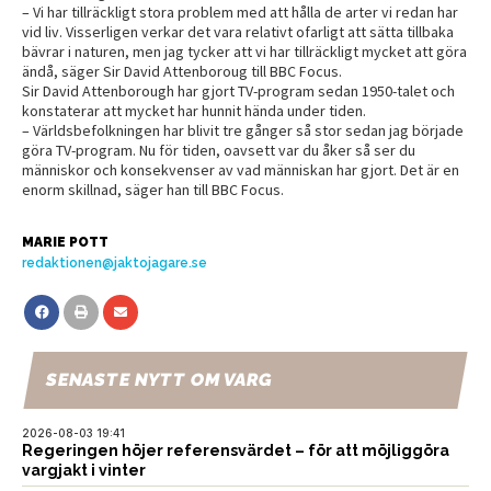
– Vi har tillräckligt stora problem med att hålla de arter vi redan har
vid liv. Visserligen verkar det vara relativt ofarligt att sätta tillbaka
bävrar i naturen, men jag tycker att vi har tillräckligt mycket att göra
ändå, säger Sir David Attenboroug till BBC Focus.
Sir David Attenborough har gjort TV-program sedan 1950-talet och
konstaterar att mycket har hunnit hända under tiden.
– Världsbefolkningen har blivit tre gånger så stor sedan jag började
göra TV-program. Nu för tiden, oavsett var du åker så ser du
människor och konsekvenser av vad människan har gjort. Det är en
enorm skillnad, säger han till BBC Focus.
MARIE POTT
redaktionen@jaktojagare.se
SENASTE NYTT OM VARG
2026-08-03 19:41
Regeringen höjer referensvärdet – för att möjliggöra
vargjakt i vinter