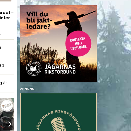
ANNONS
rdet –
inter
r
i
ep
g 2:
ANNONS
UTRUSTNING
VAPEN