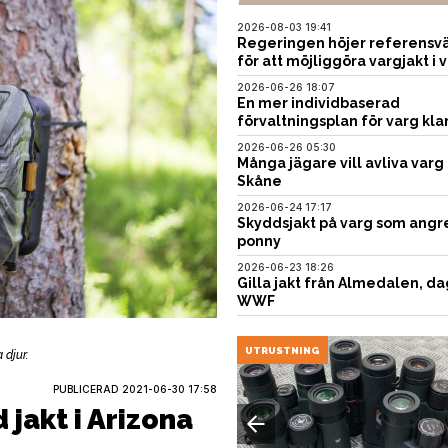
2026-08-03 19:41
Regeringen höjer referensvä
för att möjliggöra vargjakt i v
2026-06-26 18:07
En mer individbaserad
förvaltningsplan för varg kla
2026-06-26 05:30
Många jägare vill avliva varg 
Skåne
2026-06-24 17:17
Skyddsjakt på varg som angr
ponny
2026-06-23 18:26
Gilla jakt från Almedalen, da
WWF
UTRUSTNING
 djur.
PUBLICERAD
2021-06-30 17:58
 jakt i Arizona