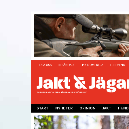
TIPSA OSS
INSÄNDARE
PRENUMERERA
E-TIDNING
START
NYHETER
OPINION
JAKT
HUND