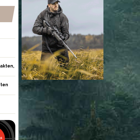
jakten,
ften