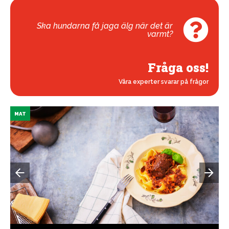
Ska hundarna få jaga älg när det är
varmt?
Fråga oss!
Våra experter svarar på frågor
MAT