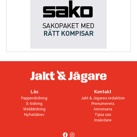
Läs
Kontakt
Papperstidning
Jakt & Jägares redaktion
E-tidning
Prenumerera
Webbtidning
Annonsera
Nyhetsbrev
Tipsa oss
Insändare