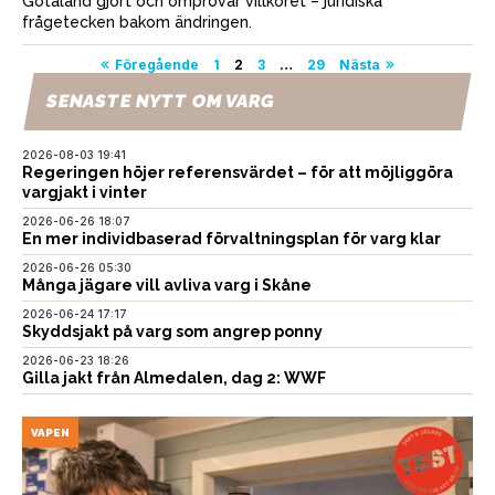
Götaland gjort och omprövar villkoret – juridiska
frågetecken bakom ändringen.
Sidnumrering
Föregående
1
2
3
…
29
Nästa
för
SENASTE NYTT OM VARG
inlägg
2026-08-03 19:41
Regeringen höjer referensvärdet – för att möjliggöra
vargjakt i vinter
2026-06-26 18:07
En mer individbaserad förvaltningsplan för varg klar
2026-06-26 05:30
Många jägare vill avliva varg i Skåne
2026-06-24 17:17
Skyddsjakt på varg som angrep ponny
2026-06-23 18:26
Gilla jakt från Almedalen, dag 2: WWF
VAPEN