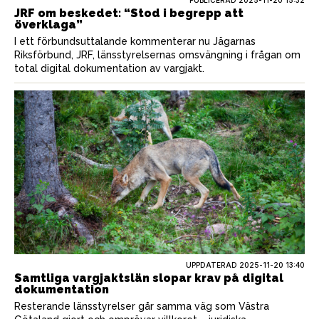
PUBLICERAD
2025-11-20 15:32
JRF om beskedet: “Stod i begrepp att
överklaga”
I ett förbundsuttalande kommenterar nu Jägarnas
Riksförbund, JRF, länsstyrelsernas omsvängning i frågan om
total digital dokumentation av vargjakt.
UPPDATERAD 2025-11-20 13:40
Samtliga vargjaktslän slopar krav på digital
dokumentation
Resterande länsstyrelser går samma väg som Västra