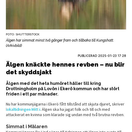
FOTO: SHUTTERSTOCK
Älgen har simmat minst två gånger fram och tillbaka till Kungshatt.
(Arkivbild)
PUBLICERAD
2025-01-23 17:28
Älgen knäckte hennes revben – nu blir
det skyddsjakt
Älgen med det heta humöret håller till kring
Drottningholm på Lovön i Ekerö kommun och har stört
friden i ett par månader.
Nu har kommunjägarna i Ekerö fått tillstånd att skjuta djuret, skriver
lokaltidningen Mitt i
. Älgen ska ha jagat folk och till och med
attackerat en kvinna som klarade sig undan med två brutna revben.
Simmat i Mälaren
Kommunjägaren Bo Lind säger till tidningen att älgen inte synts till