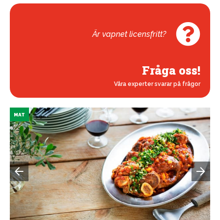
Är vapnet licensfritt?
Fråga oss!
Våra experter svarar på frågor
MAT