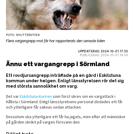
FOTO: SHUTTERSTOCK
Flera vargangrepp mot får har rapporterats den senaste tiden.
UPPDATERAD 2024-10-01 17:35
PUBLICERAD 2024-10-01 14:59
Ännu ett vargangrepp i Sörmland
Ett rovdjursangrepp inträffade på en gård i Eskilstuna
kommun under helgen. Enligt länsstyrelsen rör det sig
med största sannolikhet om varg.
Det var
Eskilstuna-Kuriren
som först skrev om en vargattack i
Hållsta i Sörmland. Enligt länsstyrelsens personal dödades ett får
och ytterligare får saknas sedan attacken.
Dessutom ska ytterligare ett får ha jagats, men efter att människor
på gården skrikit på vargen försvann den.