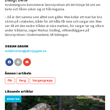
Dåligt bete
Avslutningsvis konstaterar länsstyrelsen att det börjar bli ont om
bete och fåren söker sig ut från hagarna.
– Då är det samma som alltid som gäller. Man kollar att man har bra
ström på i staketen, både för att hålla får inne och vargar ute. Man
ser till att den nedre tråden är nära marken, för vargar tar sig ofta in
under trådarna, säger Markus Södling, vilthandläggare på
länsstyrelsen i Södermanland, till tidningen.
OSSIAN GRAHN
redaktionen@jaktojagare.se
Ämnen i artikeln
Får
Varg
Vargangrepp
Liknande artiklar
NYHETER