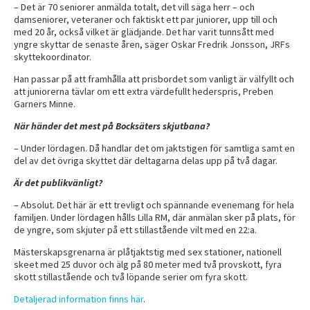
– Det är 70 seniorer anmälda totalt, det vill säga herr – och
damseniorer, veteraner och faktiskt ett par juniorer, upp till och
med 20 år, också vilket är glädjande. Det har varit tunnsått med
yngre skyttar de senaste åren, säger Oskar Fredrik Jonsson, JRFs
skyttekoordinator.
Han passar på att framhålla att prisbordet som vanligt är välfyllt och
att juniorerna tävlar om ett extra värdefullt hederspris, Preben
Garners Minne.
När händer det mest på Bocksäters skjutbana?
– Under lördagen. Då handlar det om jaktstigen för samtliga samt en
del av det övriga skyttet där deltagarna delas upp på två dagar.
Är det publikvänligt?
– Absolut. Det här är ett trevligt och spännande evenemang för hela
familjen. Under lördagen hålls Lilla RM, där anmälan sker på plats, för
de yngre, som skjuter på ett stillastående vilt med en 22:a.
Mästerskapsgrenarna är plåtjaktstig med sex stationer, nationell
skeet med 25 duvor och älg på 80 meter med två provskott, fyra
skott stillastående och två löpande serier om fyra skott.
Detaljerad information finns här
.