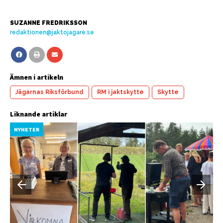
SUZANNE FREDRIKSSON
redaktionen@jaktojagare.se
Ämnen i artikeln
Jägarnas Riksförbund
RM i jaktskytte
Skytte
Liknande artiklar
NYHETER