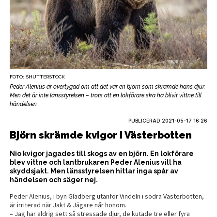
FOTO: SHUTTERSTOCK
Peder Alenius är övertygad om att det var en björn som skrämde hans djur.
Men det är inte länsstyrelsen – trots att en lokförare ska ha blivit vittne till
händelsen.
PUBLICERAD
2021-05-17 16:26
Björn skrämde kvigor i Västerbotten
Nio kvigor jagades till skogs av en björn. En lokförare
blev vittne och lantbrukaren Peder Alenius vill ha
skyddsjakt. Men länsstyrelsen hittar inga spår av
händelsen och säger nej.
Peder Alenius, i byn Gladberg utanför Vindeln i södra Västerbotten,
är irriterad när Jakt & Jägare når honom.
– Jag har aldrig sett så stressade djur, de kutade tre eller fyra