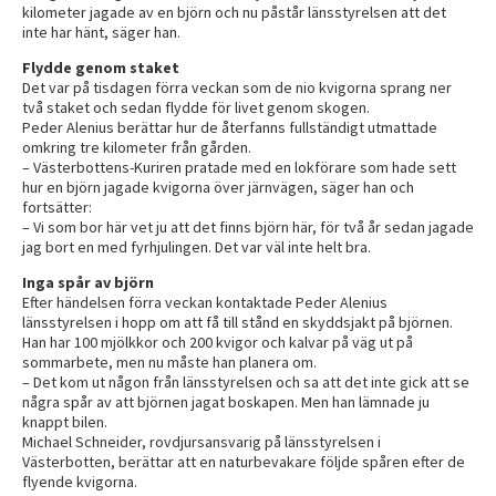
kilometer jagade av en björn och nu påstår länsstyrelsen att det
inte har hänt, säger han.
Flydde genom staket
Det var på tisdagen förra veckan som de nio kvigorna sprang ner
två staket och sedan flydde för livet genom skogen.
Peder Alenius berättar hur de återfanns fullständigt utmattade
omkring tre kilometer från gården.
– Västerbottens-Kuriren pratade med en lokförare som hade sett
hur en björn jagade kvigorna över järnvägen, säger han och
fortsätter:
– Vi som bor här vet ju att det finns björn här, för två år sedan jagade
jag bort en med fyrhjulingen. Det var väl inte helt bra.
Inga spår av björn
Efter händelsen förra veckan kontaktade Peder Alenius
länsstyrelsen i hopp om att få till stånd en skyddsjakt på björnen.
Han har 100 mjölkkor och 200 kvigor och kalvar på väg ut på
sommarbete, men nu måste han planera om.
– Det kom ut någon från länsstyrelsen och sa att det inte gick att se
några spår av att björnen jagat boskapen. Men han lämnade ju
knappt bilen.
Michael Schneider, rovdjursansvarig på länsstyrelsen i
Västerbotten, berättar att en naturbevakare följde spåren efter de
flyende kvigorna.