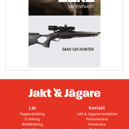
Läs
Kontakt
Papperstidning
Jakt & Jägares redaktion
E-tidning
Prenumerera
Webbtidning
Annonsera