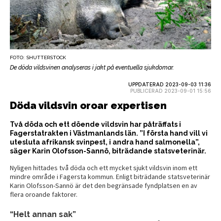
FOTO: SHUTTERSTOCK
De döda vildsvinen analyseras i jakt på eventuella sjukdomar.
UPPDATERAD 2023-09-03 11:36
PUBLICERAD 2023-09-01 15:56
Döda vildsvin oroar expertisen
Två döda och ett döende vildsvin har påträffats i
Fagerstatrakten i Västmanlands län. ”I första hand vill vi
utesluta afrikansk svinpest, i andra hand salmonella”,
säger Karin Olofsson-Sannö, biträdande statsveterinär.
Nyligen hittades två döda och ett mycket sjukt vildsvin inom ett
mindre område i Fagersta kommun. Enligt biträdande statsveterinär
Karin Olofsson-Sannö är det den begränsade fyndplatsen en av
flera oroande faktorer.
“Helt annan sak”