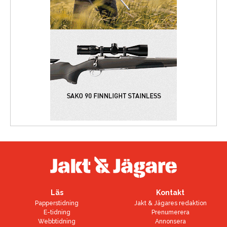
Läs
Kontakt
Papperstidning
Jakt & Jägares redaktion
E-tidning
Prenumerera
Webbtidning
Annonsera