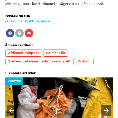
svinpest, i andra hand salmonella, säger Karin Olofsson-Sannö.
OSSIAN GRAHN
redaktionen@jaktojagare.se
Ämnen i artikeln
Afrikansk svinpest
Salmonella
Statens veterinärmedicinska anstalt
Vildsvin
Liknande artiklar
NYHETER