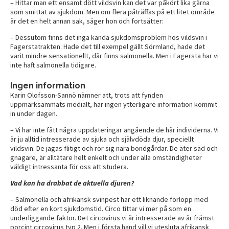
– Hittar man ett ensamt dött vildsvin kan det var påkört lika gärna
som smittat av sjukdom. Men om flera påträffas på ett litet område
är det en helt annan sak, säger hon och fortsätter:
– Dessutom finns det inga kända sjukdomsproblem hos vildsvin i
Fagerstatrakten. Hade det till exempel gällt Sörmland, hade det
varit mindre sensationellt, där finns salmonella. Men i Fagersta har vi
inte haft salmonella tidigare.
Ingen information
Karin Olofsson-Sannö nämner att, trots att fynden
uppmärksammats medialt, har ingen ytterligare information kommit
in under dagen.
– Vi har inte fått några uppdateringar angående de här individerna. Vi
är ju alltid intresserade av sjuka och självdöda djur, speciellt
vildsvin. De jagas flitigt och rör sig nära bondgårdar. De äter säd och
gnagare, är alltätare helt enkelt och under alla omständigheter
väldigt intressanta för oss att studera.
Vad kan ha drabbat de aktuella djuren?
– Salmonella och afrikansk svinpest har ett liknande förlopp med
död efter en kort sjukdomstid. Circo tittar vi mer på som en
underliggande faktor. Det circovirus vi är intresserade av är främst
porcint circovirus typ 2. Men i första hand vill vi utesluta afrikansk