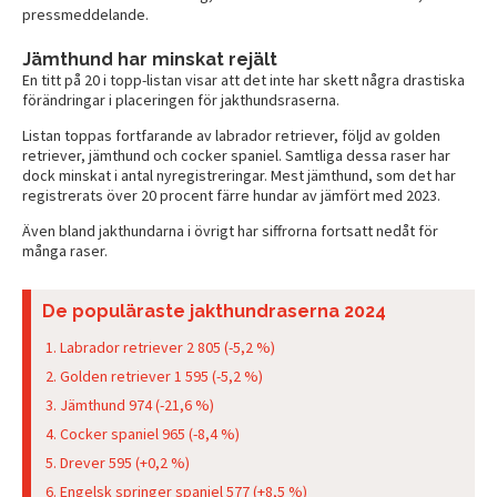
pressmeddelande.
Jämthund har minskat rejält
En titt på 20 i topp-listan visar att det inte har skett några drastiska
förändringar i placeringen för jakthundsraserna.
Listan toppas fortfarande av labrador retriever, följd av golden
retriever, jämthund och cocker spaniel. Samtliga dessa raser har
dock minskat i antal nyregistreringar. Mest jämthund, som det har
registrerats över 20 procent färre hundar av jämfört med 2023.
Även bland jakthundarna i övrigt har siffrorna fortsatt nedåt för
många raser.
De populäraste jakthundraserna 2024
Labrador retriever 2 805 (-5,2 %)
Golden retriever 1 595 (-5,2 %)
Jämthund 974 (-21,6 %)
Cocker spaniel 965 (-8,4 %)
Drever 595 (+0,2 %)
Engelsk springer spaniel 577 (+8,5 %)