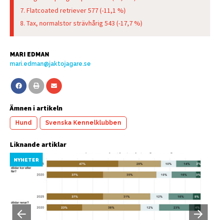
Flatcoated retriever 577 (-11,1 %)
Tax, normalstor strävhårig 543 (-17,7 %)
MARI EDMAN
mari.edman@jaktojagare.se
Ämnen i artikeln
Hund
Svenska Kennelklubben
Liknande artiklar
NYHETER