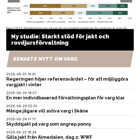
Ny studie: Starkt stöd för jakt och
rovdjursförvaltning
SENASTE NYTT OM VARG
2026-08-03 19:41
Regeringen höjer referensvärdet – för att möjliggöra
vargjakt i vinter
2026-06-26 18:07
En mer individbaserad förvaltningsplan för varg klar
2026-06-26 05:30
Många jägare vill avliva varg i Skåne
2026-06-24 17:17
Skyddsjakt på varg som angrep ponny
2026-06-23 18:26
Gilla jakt från Almedalen, dag 2: WWF