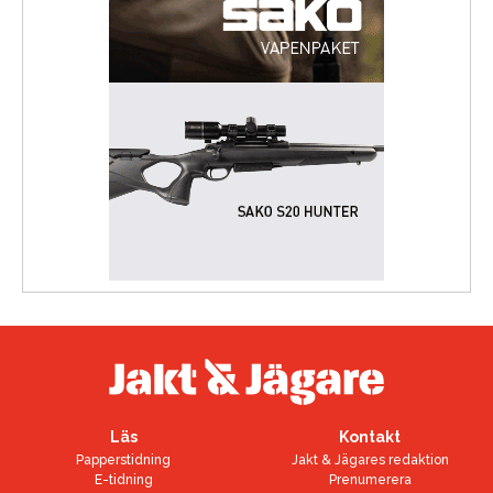
Läs
Kontakt
Papperstidning
Jakt & Jägares redaktion
E-tidning
Prenumerera