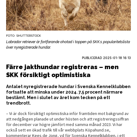
FOTO: SHUTTERSTOCK
Labrador retriever är fortfarande ohotad i toppen på SKK:s popularitetslista
över nyregistrerade hundar.
PUBLICERAD
2025-01-18 16:13
Färre jakthundar registreras – men
SKK försiktigt optimistiska
Antalet nyregistrerade hundar i Svenska Kennelklubben
fortsatte att minska under 2024. 7,5 procent närmare
bestämt. Men i slutet av året kom tecken på ett
trendbrott.
– Vi är dock försiktigt optimistiska inför framtiden mot bakgrund av
att nedgången planade ut under hösten och att registreringssiffran
för december var högre jämfört med samma månad 2023. Vi har
också sett en ökad trafik till vår webbplats Köpahund.se,
kommenterar Kees de Jong, vd för Svenska Kennelklubben, i ett