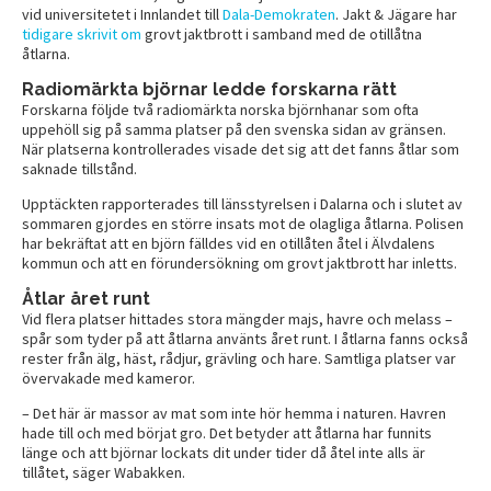
vid universitetet i Innlandet till
Dala-Demokraten
. Jakt & Jägare har
tidigare skrivit om
grovt jaktbrott i samband med de otillåtna
åtlarna.
Radiomärkta björnar ledde forskarna rätt
Forskarna följde två radiomärkta norska björnhanar som ofta
uppehöll sig på samma platser på den svenska sidan av gränsen.
När platserna kontrollerades visade det sig att det fanns åtlar som
saknade tillstånd.
Upptäckten rapporterades till länsstyrelsen i Dalarna och i slutet av
sommaren gjordes en större insats mot de olagliga åtlarna. Polisen
har bekräftat att en björn fälldes vid en otillåten åtel i Älvdalens
kommun och att en förundersökning om grovt jaktbrott har inletts.
Åtlar året runt
Vid flera platser hittades stora mängder majs, havre och melass –
spår som tyder på att åtlarna använts året runt. I åtlarna fanns också
rester från älg, häst, rådjur, grävling och hare. Samtliga platser var
övervakade med kameror.
– Det här är massor av mat som inte hör hemma i naturen. Havren
hade till och med börjat gro. Det betyder att åtlarna har funnits
länge och att björnar lockats dit under tider då åtel inte alls är
tillåtet, säger Wabakken.