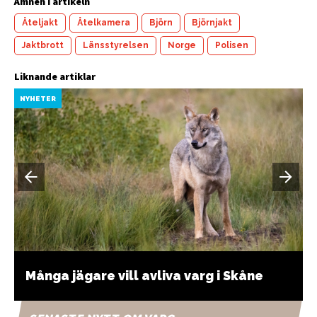
Ämnen i artikeln
Åteljakt
Åtelkamera
Björn
Björnjakt
Jaktbrott
Länsstyrelsen
Norge
Polisen
Liknande artiklar
NYHETER
Många jägare vill avliva varg i Skåne