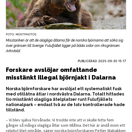
FOTO: MOSTPHOTOS
Misstanken är att de olagliga åtlarna får de norska björnarna att söka sig
över gränsen till Sverige. Fulufjället ligger på båda sidor om riksgränsen.
Arkivbild.
PUBLICERAD
2025-09-30 15:17
Forskare avslöjar omfattande
misstänkt illegal björnjakt i Dalarna
Norska björnforskare har avslöjat ett systematiskt fusk
med otillåtna åtlar i nordvästra Dalarna. Totalt hittades
tio misstänkt olagliga åtelplatser runt Fulufjällets
nationalpark – endast två av de tolv kontrollerade hade
tillstånd.
– Vi blev själva förvånade. Vi trodde inte att vi skulle hitta fem
gånger så många olagliga åtlar som tillåtna. Det här är ändå inom ett
relativt litet område, säger norska björnforskaren Petter Wabakken