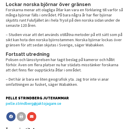
Lockar norska björnar över gränsen
Forskarna menar att olagliga åtlar kan vara en förklaring till varför så
många björnar fälls i området. På bara några år har fler björnar
skjutits runt Fulufjället än i hela Trysil på den norska sidan under de
senaste 120 åren.
– Studien visar att det används otillåtna metoder på ett sätt som på
sikt kan hota den norska björnstammen. Norska björnar lockas över
gränsen för att sedan skjutas i Sverige, säger Wabakken.
Fortsatt utredning
Polisen och länsstyrelsen har tagit beslag på kameror och hållit
förhör. Även om flera platser nu har städats misstänker forskarna
att det finns fler oupptäckta åtlar i området.
– Det här är bara en liten geografisk yta. Jag tror inte vi anar
omfattningen av fusket, säger Wabakken.
PELLE STRINDBERG JUTEHAMMAR
pelle.strindberg@jaktojagare.se