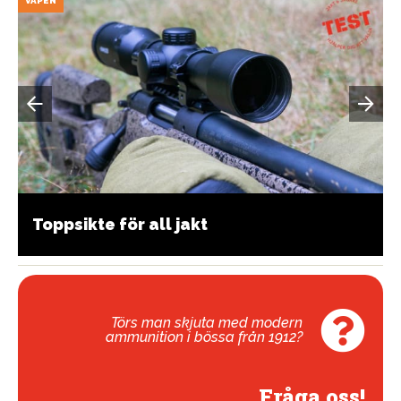
VAPEN
Toppsikte för all jakt
Törs man skjuta med modern
ammunition i bössa från 1912?
Fråga oss!