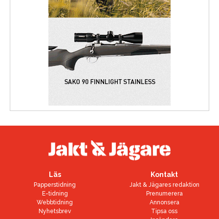
Läs
Kontakt
Papperstidning
Jakt & Jägares redaktion
E-tidning
Prenumerera
Webbtidning
Annonsera
Nyhetsbrev
Tipsa oss