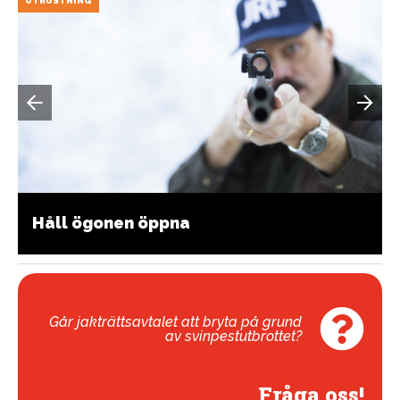
UTRUSTNING
Håll ögonen öppna
Går jakträttsavtalet att bryta på grund
av svinpestutbrottet?
Fråga oss!