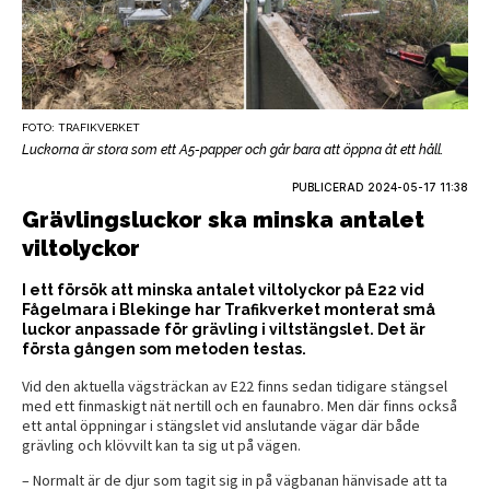
FOTO: TRAFIKVERKET
Luckorna är stora som ett A5-papper och går bara att öppna åt ett håll.
PUBLICERAD
2024-05-17 11:38
Grävlingsluckor ska minska antalet
viltolyckor
I ett försök att minska antalet viltolyckor på E22 vid
Fågelmara i Blekinge har Trafikverket monterat små
luckor anpassade för grävling i viltstängslet. Det är
första gången som metoden testas.
Vid den aktuella vägsträckan av E22 finns sedan tidigare stängsel
med ett finmaskigt nät nertill och en faunabro. Men där finns också
ett antal öppningar i stängslet vid anslutande vägar där både
grävling och klövvilt kan ta sig ut på vägen.
– Normalt är de djur som tagit sig in på vägbanan hänvisade att ta