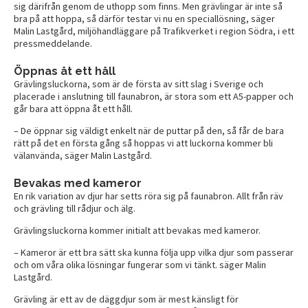
sig därifrån genom de uthopp som finns. Men grävlingar är inte så
bra på att hoppa, så därför testar vi nu en speciallösning, säger
Malin Lastgård, miljöhandläggare på Trafikverket i region Södra, i ett
pressmeddelande.
Öppnas åt ett håll
Grävlingsluckorna, som är de första av sitt slag i Sverige och
placerade i anslutning till faunabron, är stora som ett A5-papper och
går bara att öppna åt ett håll.
– De öppnar sig väldigt enkelt när de puttar på den, så får de bara
rätt på det en första gång så hoppas vi att luckorna kommer bli
välanvända, säger Malin Lastgård.
Bevakas med kameror
En rik variation av djur har setts röra sig på faunabron. Allt från räv
och grävling till rådjur och älg.
Grävlingsluckorna kommer initialt att bevakas med kameror.
– Kameror är ett bra sätt ska kunna följa upp vilka djur som passerar
och om våra olika lösningar fungerar som vi tänkt. säger Malin
Lastgård.
Grävling är ett av de däggdjur som är mest känsligt för