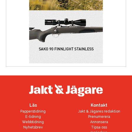
Läs
Kontakt
Papperstidning
Jakt & Jägares redaktion
E-tidning
Prenumerera
Webbtidning
Annonsera
Nyhetsbrev
Tipsa oss