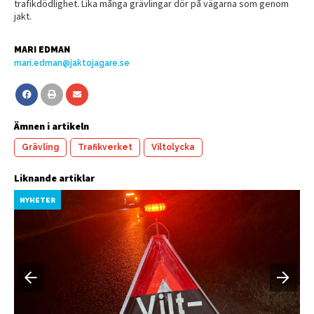
trafikdödlighet. Lika många grävlingar dör på vägarna som genom
jakt.
MARI EDMAN
mari.edman@jaktojagare.se
Ämnen i artikeln
Grävling
Trafikverket
Viltolycka
Liknande artiklar
NYHETER