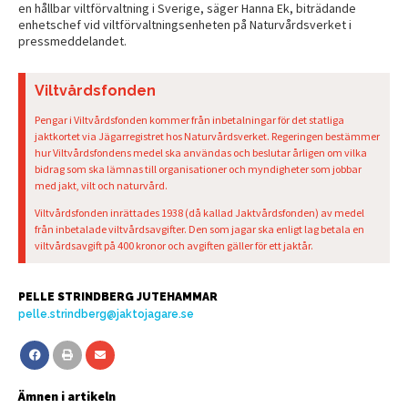
en hållbar viltförvaltning i Sverige, säger Hanna Ek, biträdande
enhetschef vid viltförvaltningsenheten på Naturvårdsverket i
pressmeddelandet.
Viltvårdsfonden
Pengar i Viltvårdsfonden kommer från inbetalningar för det statliga
jaktkortet via Jägarregistret hos Naturvårdsverket. Regeringen bestämmer
hur Viltvårdsfondens medel ska användas och beslutar årligen om vilka
bidrag som ska lämnas till organisationer och myndigheter som jobbar
med jakt, vilt och naturvård.
Viltvårdsfonden inrättades 1938 (då kallad Jaktvårdsfonden) av medel
från inbetalade viltvårdsavgifter. Den som jagar ska enligt lag betala en
viltvårdsavgift på 400 kronor och avgiften gäller för ett jaktår.
PELLE STRINDBERG JUTEHAMMAR
pelle.strindberg@jaktojagare.se
Ämnen i artikeln