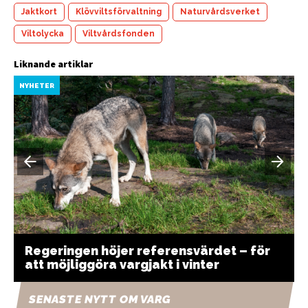
Jaktkort
Klövviltsförvaltning
Naturvårdsverket
Viltolycka
Viltvårdsfonden
Liknande artiklar
NYHETER
Regeringen höjer referensvärdet – för
att möjliggöra vargjakt i vinter
SENASTE NYTT OM VARG