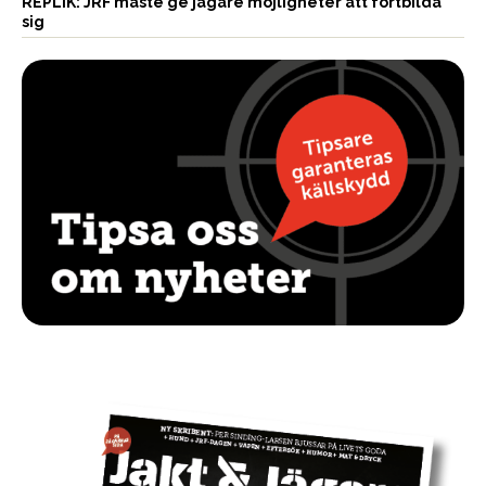
REPLIK: JRF måste ge jägare möjligheter att fortbilda
sig