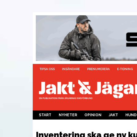
TIPSA OSS
INSÄNDARE
PRENUMERERA
E-TIDNING
START
NYHETER
OPINION
JAKT
HUND
Inventering ska ge ny 