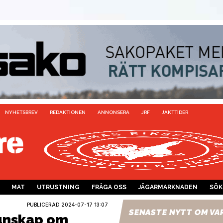
NYHETSBREV
REDAKTIONEN
ANNONSERA
JRF
JAKTTIDER
MAT
UTRUSTNING
FRÅGA OSS
JÄGARMARKNADEN
SÖK
PUBLICERAD
2024-07-17 13:07
SENASTE NYTT OM VA
kunskap om