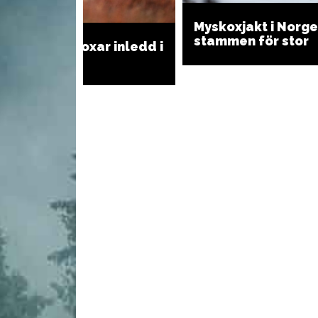
Myskoxjakt i Norge
stammen för stor
L
Jakt på myskoxar inledd i
Vårrullar med vilt
ré
vi
Norge