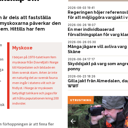
2026-08-03 19:41
Regeringen höjer referensvä
r dels att fastställa
för att möjliggöra vargjakt i v
ur myskoxarna påverkar den
2026-06-26 18:07
em. Hittills har fem
En mer individbaserad
förvaltningsplan för varg kla
2026-06-26 05:30
en
Många jägare vill avliva varg 
Myskoxe
Skåne
I början på 1970-talet kom fem
en
2026-06-24 17:17
myskoxar från Dovrefjäll i Norge
Skyddsjakt på varg som angr
till Härjedalen och bildade en
ponny
ga
liten svensk stam. Arten är inte
r
2026-06-23 18:26
en naturlig del av svensk fauna
,
Gilla jakt från Almedalen, da
men ingår i statens vilt och är
WWF
fridlyst. I Norge är myskoxen
betydligt talrikare och jagas för
att hålla populationen kring 200
EN
UTRUSTNING
individer.
isk
n förhoppningen är att finna fler