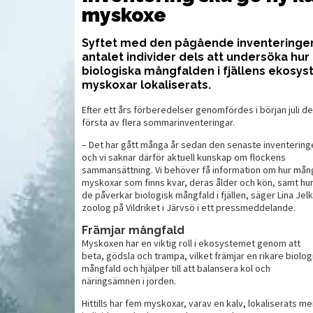
myskoxe
Syftet med den pågående inventeringen ä
antalet individer dels att undersöka h
biologiska mångfalden i fjällens ekosyst
myskoxar lokaliserats.
Efter ett års förberedelser genomfördes i början juli d
första av flera sommarinventeringar.
– Det har gått många år sedan den senaste inventering
och vi saknar därför aktuell kunskap om flockens
sammansättning. Vi behöver få information om hur mån
myskoxar som finns kvar, deras ålder och kön, samt hu
de påverkar biologisk mångfald i fjällen, säger Lina Jelk
zoolog på Vildriket i Järvsö i ett pressmeddelande.
Främjar mångfald
Myskoxen har en viktig roll i ekosystemet genom att
UTRUSTNING
VAP
beta, gödsla och trampa, vilket främjar en rikare biolog
mångfald och hjälper till att balansera kol och
näringsämnen i jorden.
Hittills har fem myskoxar, varav en kalv, lokaliserats me