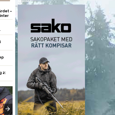
ANNONS
rdet –
inter
r
i
ep
g 2:
VAPEN
UTRUSTNING