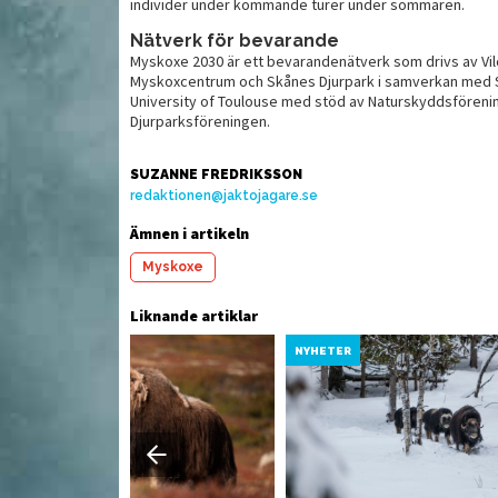
individer under kommande turer under sommaren.
Nätverk för bevarande
Myskoxe 2030 är ett bevarandenätverk som drivs av Vild
rätt
Test av
Så
Myskoxcentrum och Skånes Djurpark i samverkan med S
e
jaktradioapparater
University of Toulouse med stöd av Naturskyddsföreni
Djurparksföreningen.
SUZANNE FREDRIKSSON
redaktionen@jaktojagare.se
Ämnen i artikeln
Myskoxe
Liknande artiklar
YHETER
NYHETER
MAT
MAT