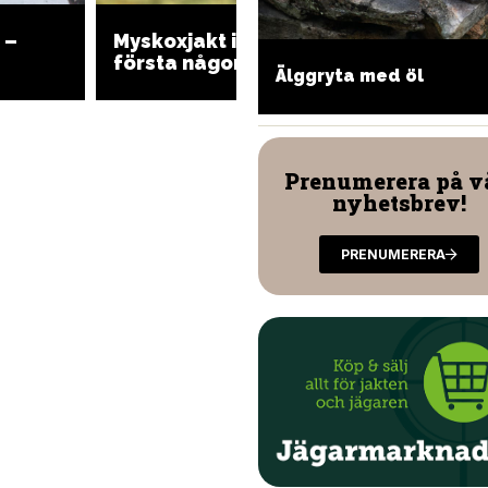
 –
Myskoxjakt i Alaska –
första någonsin
jummen vintersallad med
Myskox
Älggryta med öl
lt
för flyt
Prenumerera på v
nyhetsbrev!
PRENUMERERA