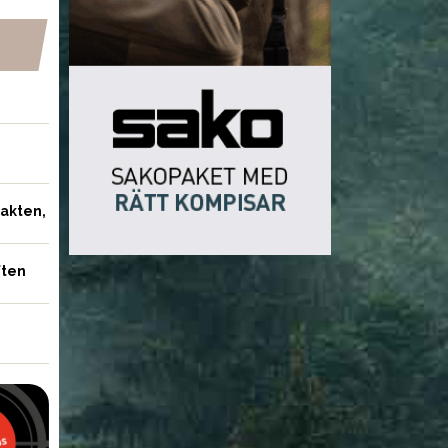
jakten,
ften