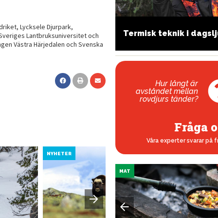
riket, Lycksele Djurpark,
 skjuter du in studsaren
Termisk teknik i dagsl
veriges Lantbruksuniversitet och
ngen Västra Härjedalen och Svenska
Hur långt är
avståndet mellan
rovdjurs tänder?
Fråga o
Våra experter svarar på f
NYHETER
NYHETER
MAT