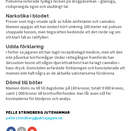
Poliserna noterade tydliga tecken på drogpåverkan – glansiga,
rödsprängda ögon och sluddrigt tal.
Narkotika i blodet
Prover som togs visade spår av både amfetamin och cannabis.
Mannen uppgav att han endast kört omkring 200 meter när polisen
stoppade honom, men tingsrätten bedömde att det rörde sig om
ett klart fall av rattfylleri.
Udda förklaring
I förhör sa jägaren att han tagit receptbelagd medicin, men att den
inte påverkar körförmågan. Under rättegången framförde han
dessutom teorin att någon djurrättsaktivist kan ha lagt cannabis i
hans dryck. Domstolen avfärdade förklaringen och konstaterade att
mannen inte haft några av de aktuella substanserna förskrivna.
Dömd till böter
Mannen döms nu till 50 dagsböter på 180 kronor, totalt 9 000 kronor,
samt 1 000 kronor till brottsofferfonden. Han får även stå för
kostnaderna för blodprov och analys.
PELLE STRINDBERG JUTEHAMMAR
pelle.strindberg@jaktojagare.se