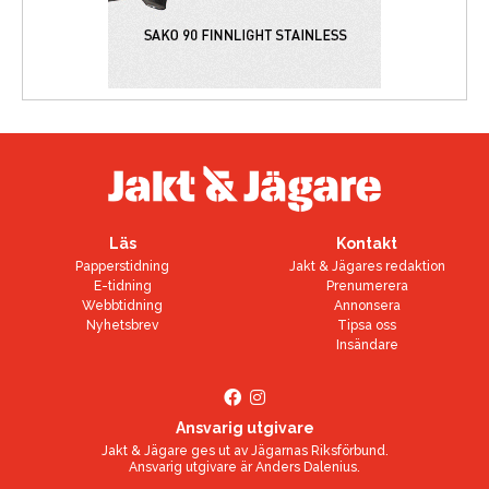
Läs
Kontakt
Papperstidning
Jakt & Jägares redaktion
E-tidning
Prenumerera
Webbtidning
Annonsera
Nyhetsbrev
Tipsa oss
Insändare
Ansvarig utgivare
Jakt & Jägare ges ut av
Jägarnas Riksförbund
.
Ansvarig utgivare är
Anders Dalenius
.