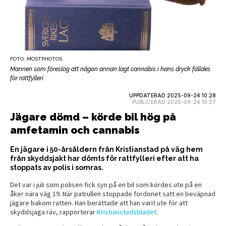
FOTO: MOSTPHOTOS
Mannen som föreslog att någon annan lagt cannabis i hans dryck fälldes
för rattfylleri.
UPPDATERAD 2025-09-24 10:28
PUBLICERAD 2025-09-24 10:27
Jägare dömd – körde bil hög på
amfetamin och cannabis
En jägare i 50-årsåldern från Kristianstad på väg hem
från skyddsjakt har dömts för rattfylleri efter att ha
stoppats av polis i somras.
Det var i juli som polisen fick syn på en bil som kördes ute på en
åker nära väg 19. När patrullen stoppade fordonet satt en beväpnad
jägare bakom ratten. Han berättade att han varit ute för att
skyddsjaga räv, rapporterar
Kristianstadsbladet
.