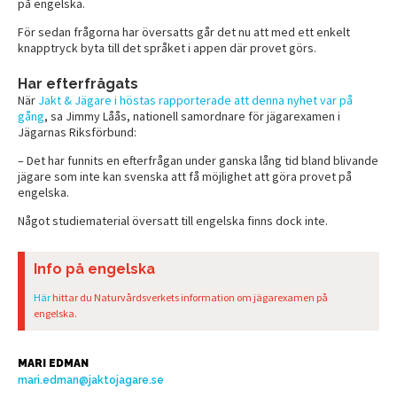
på engelska.
För sedan frågorna har översatts går det nu att med ett enkelt
knapptryck byta till det språket i appen där provet görs.
Har efterfrågats
När
Jakt & Jägare i höstas rapporterade att denna nyhet var på
gång
, sa Jimmy Låås, nationell samordnare för jägarexamen i
Jägarnas Riksförbund:
– Det har funnits en efterfrågan under ganska lång tid bland blivande
jägare som inte kan svenska att få möjlighet att göra provet på
engelska.
Något studiematerial översatt till engelska finns dock inte.
Info på engelska
Här
hittar du Naturvårdsverkets information om jägarexamen på
engelska.
MARI EDMAN
mari.edman@jaktojagare.se