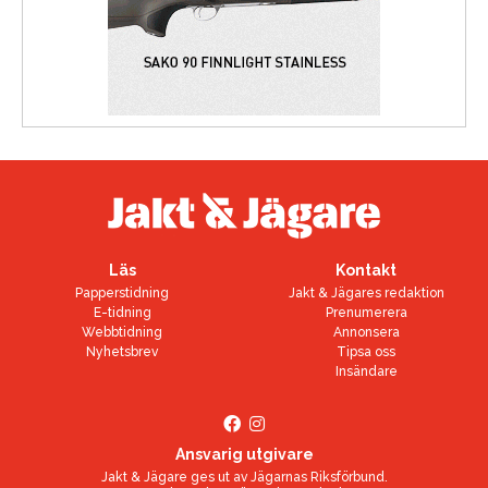
Läs
Kontakt
Papperstidning
Jakt & Jägares redaktion
E-tidning
Prenumerera
Webbtidning
Annonsera
Nyhetsbrev
Tipsa oss
Insändare
Ansvarig utgivare
Jakt & Jägare ges ut av
Jägarnas Riksförbund
.