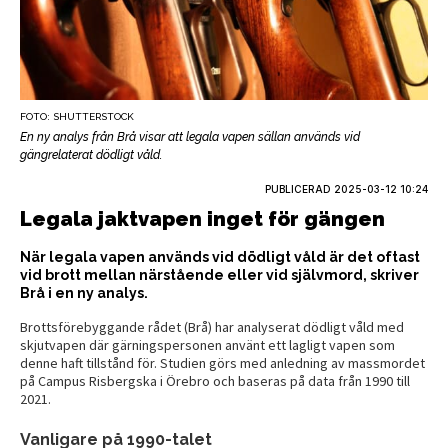
FOTO: SHUTTERSTOCK
En ny analys från Brå visar att legala vapen sällan används vid
gängrelaterat dödligt våld.
PUBLICERAD
2025-03-12 10:24
Legala jaktvapen inget för gängen
När legala vapen används vid dödligt våld är det oftast
vid brott mellan närstående eller vid självmord, skriver
Brå i en ny analys.
Brottsförebyggande rådet (Brå) har analyserat dödligt våld med
skjutvapen där gärningspersonen använt ett lagligt vapen som
denne haft tillstånd för. Studien görs med anledning av massmordet
på Campus Risbergska i Örebro och baseras på data från 1990 till
2021.
Vanligare på 1990-talet