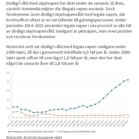
Dödligt våld med skjutvapen har ökat under de senaste 20 åren,
särskilt i kriminella miljöer där illegala vapen används. Dock
förekommer även dödligt skjutvapenvåld med legala vapen, där
brottsoffret oftast är en närstående till gärningspersonen. Under
perioden 2014–2021 användes legala vapen i sex procent av alla fall
av dödligt skjutvapenvåld. Vanligast är jaktvapen, men även pistoler
och revolvrar förekommer.
Historiskt sett var dödligt våld med legala vapen vanligare under
1990-talet, då det i genomsnitt inträffade 6,5 fall per år. Under 2000-
talet sjönk siffran till som lägst 1,8 fall per år, men den har ökat
något de senaste åren till 2,8 fall per år.
Bild/grafik: Brottsförebyggande rådet