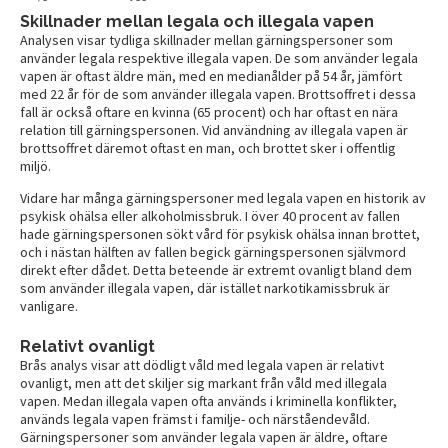
Skillnader mellan legala och illegala vapen
Analysen visar tydliga skillnader mellan gärningspersoner som
använder legala respektive illegala vapen. De som använder legala
vapen är oftast äldre män, med en medianålder på 54 år, jämfört
med 22 år för de som använder illegala vapen. Brottsoffret i dessa
fall är också oftare en kvinna (65 procent) och har oftast en nära
relation till gärningspersonen. Vid användning av illegala vapen är
brottsoffret däremot oftast en man, och brottet sker i offentlig
miljö.
Vidare har många gärningspersoner med legala vapen en historik av
psykisk ohälsa eller alkoholmissbruk. I över 40 procent av fallen
hade gärningspersonen sökt vård för psykisk ohälsa innan brottet,
och i nästan hälften av fallen begick gärningspersonen självmord
direkt efter dådet. Detta beteende är extremt ovanligt bland dem
som använder illegala vapen, där istället narkotikamissbruk är
vanligare.
Relativt ovanligt
Brås analys visar att dödligt våld med legala vapen är relativt
ovanligt, men att det skiljer sig markant från våld med illegala
vapen. Medan illegala vapen ofta används i kriminella konflikter,
används legala vapen främst i familje- och närståendevåld.
Gärningspersoner som använder legala vapen är äldre, oftare