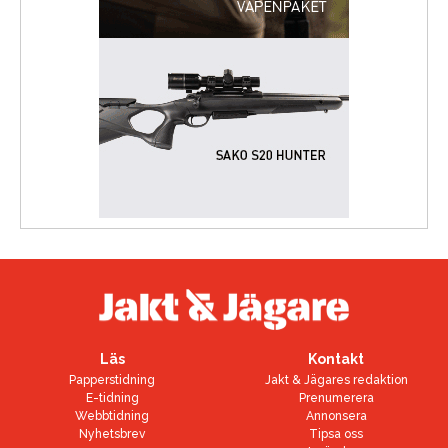
Läs
Kontakt
Papperstidning
Jakt & Jägares redaktion
E-tidning
Prenumerera
Webbtidning
Annonsera
Nyhetsbrev
Tipsa oss