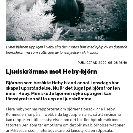
Dyker björnen upp igen i Heby ska den motas bort med hjälp av en tjutande
björnskrämma som sätts upp av länsstyrelsen. (Arkivbild)
PUBLICERAD
2020-05-08 16:40
Ljudskrämma mot Heby-björn
Björnen som besökte Heby bland annat i onsdags har
skapat uppståndelse. Nu är det lugnt på björnfronten
inne i Heby. Men skulle björnen dyka upp igen kan
länsstyrelsen sätta upp en ljudskrämma.
Flera hebybor har rapporterat om björnens besök inne i Heby.
Kommunen har på sin webbsida lagt upp en länk, så att invånarna
kan rapportera till länsstyrelsen om det blir fler björnbesök inne i
tätorten.Den som tar emot larm om det blir nya björnobservationer
är Mikael Larsson, naturbevakare på länsstyrelsen i Uppsala.