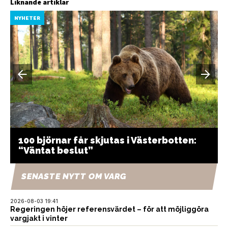
Liknande artiklar
NYHETER
100 björnar får skjutas i Västerbotten:
“Väntat beslut”
SENASTE NYTT OM VARG
2026-08-03 19:41
Regeringen höjer referensvärdet – för att möjliggöra
vargjakt i vinter