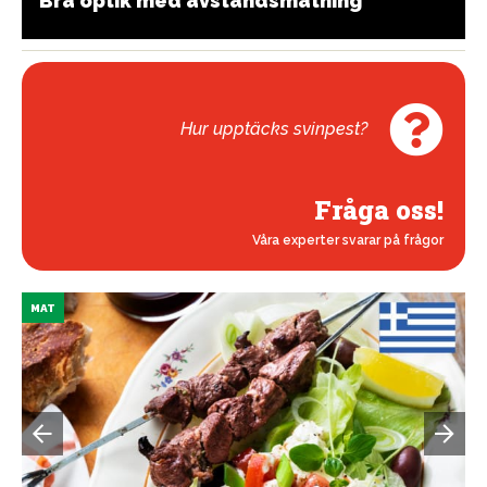
Bra optik med avståndsmätning
Hur upptäcks svinpest?
Fråga oss!
Våra experter svarar på frågor
MAT