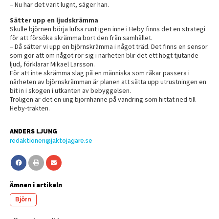
– Nu har det varit lugnt, säger han.
Sätter upp en ljudskrämma
Skulle björnen börja lufsa runt igen inne i Heby finns det en strategi
för att försöka skrämma bort den från samhället.
– Då sätter vi upp en björnskrämma i något träd. Det finns en sensor
som gör att om något rör sig i närheten blir det ett högt tjutande
ljud, förklarar Mikael Larsson.
För att inte skrämma slag på en människa som råkar passera i
närheten av björnskrämman är planen att sätta upp utrustningen en
bit in i skogen i utkanten av bebyggelsen.
Troligen är det en ung björnhanne på vandring som hittat ned till
Heby-trakten.
ANDERS LJUNG
redaktionen@jaktojagare.se
Ämnen i artikeln
Björn