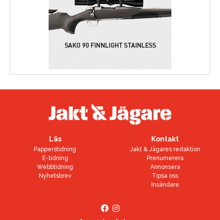
Läs
Kontakt
Papperstidning
Jakt & Jägares redaktion
E-tidning
Prenumerera
Webbtidning
Annonsera
Nyhetsbrev
Tipsa oss
Insändare