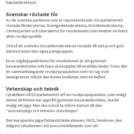
habitatdirektivet.
Svenskar röstade för
Av de svenska partierna som är representerade i EU-parlamentet
röstade Moderaterna, Sverigedemokraterna, Kristdemokraterna,
Centerpartiet och Liberalerna för resolutionen som innebär en mera
aktiv rovdjurspolitik.
Också de svenska Socialdemokraterna röstade till slut ja och gick
därmed emot den egna partigruppen.
En av utgångspunkterna för resolutionen är att gynnsam
bevarandestatus inte bara ska kopplas till enskilda länder. Finns det
en sammanhängande rovdjurspopulation som rör sig över
landsgränser måste den kunna bedömas som en helhet.
Vetenskap och teknik
I praktiken vill EU-parlamentet att en rovdjurspopulation, som enligt
denna definition har uppnått gynnsam bevarandestatus, ska bli
möjlig att jaga. Man ska också ta större hänsyn till den
”vetenskapliga och tekniska utvecklingen”.
Den europeiska jägarförbundsfederationen, FACE, beskriver den
tidigare situationen i ett pressmeddelande som att: