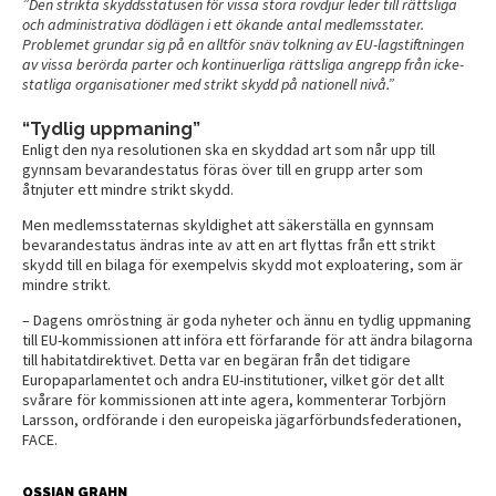
”Den strikta skyddsstatusen för vissa stora rovdjur leder till rättsliga
och administrativa dödlägen i ett ökande antal medlemsstater.
Problemet grundar sig på en alltför snäv tolkning av EU-lagstiftningen
av vissa berörda parter och kontinuerliga rättsliga angrepp från icke-
statliga organisationer med strikt skydd på nationell nivå.”
“Tydlig uppmaning”
Enligt den nya resolutionen ska en skyddad art som når upp till
gynnsam bevarandestatus föras över till en grupp arter som
åtnjuter ett mindre strikt skydd.
Men medlemsstaternas skyldighet att säkerställa en gynnsam
bevarandestatus ändras inte av att en art flyttas från ett strikt
skydd till en bilaga för exempelvis skydd mot exploatering, som är
mindre strikt.
– Dagens omröstning är goda nyheter och ännu en tydlig uppmaning
till EU-kommissionen att införa ett förfarande för att ändra bilagorna
till habitatdirektivet. Detta var en begäran från det tidigare
Europaparlamentet och andra EU-institutioner, vilket gör det allt
svårare för kommissionen att inte agera, kommenterar Torbjörn
Larsson, ordförande i den europeiska jägarförbundsfederationen,
FACE.
OSSIAN GRAHN