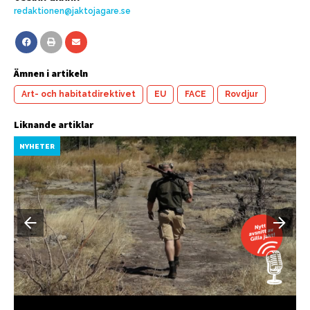
redaktionen@jaktojagare.se
Ämnen i artikeln
Art- och habitatdirektivet
EU
FACE
Rovdjur
Liknande artiklar
NYHETER