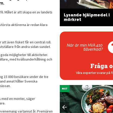
m.
l. Målet är att skapa en av landets
arta klockor för jakt
Lysande hjälpmedel i
h friluftsliv
mörkret
 största aktörerna är redan klara
tt även fisket får en central roll.
När är min HVA 410
tställare från andra sidan sundet.
tillverkad?
goda möjligheter till aktiviteter.
llare, med kvällsunderhållning och
Fråga o
Våra experter svarar på f
ing 15 000 besökare under de tre
land annat håller Svenska
 mässan.
MAT
ts med en monter, säger
are.
evenemang vartannat år. Premiären