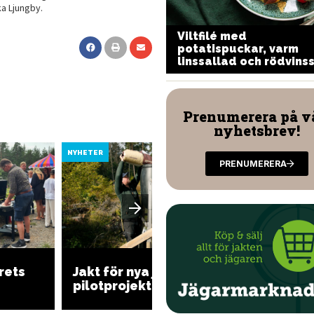
a Ljungby.
ildsvinskorv med
Viltfilé med
omatkräm och skummig
potatispuckar, varm
stsås
linssallad och rödvins
Prenumerera på v
nyhetsbrev!
NYHETER
NYHETER
PRENUMERERA
Regeri
rets
Jakt för nya jägare i
refere
pilotprojekt
möjligg
vinter