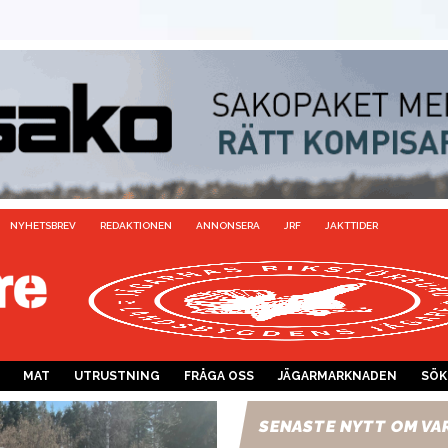
NYHETSBREV
REDAKTIONEN
ANNONSERA
JRF
JAKTTIDER
MAT
UTRUSTNING
FRÅGA OSS
JÄGARMARKNADEN
SÖK
SENASTE NYTT OM VA