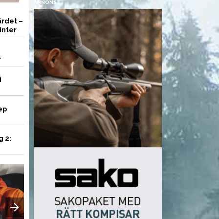
ANNONS
rdet –
inter
r
i
ep
g 2:
VAPEN
VAPEN