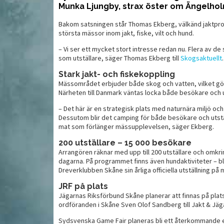
Munka Ljungby, strax öster om Ängelhol
Bakom satsningen står Thomas Ekberg, välkänd jaktprofi
Lupo – den italienska
Sm
största mässor inom jakt, fiske, vilt och hund.
alienska
vargen
oc
– Vi ser ett mycket stort intresse redan nu. Flera av de
som utställare, säger Thomas Ekberg till
Skogsaktuellt
.
Stark jakt- och fiskekoppling
Mässområdet erbjuder både skog och vatten, vilket gör a
Närheten till Danmark väntas locka både besökare och u
– Det här är en strategisk plats med naturnära miljö och 
Dessutom blir det camping för både besökare och utstä
mat som förlänger mässupplevelsen, säger Ekberg.
200 utställare – 15 000 besökare
Arrangören räknar med upp till 200 utställare och omkr
dagarna. På programmet finns även hundaktiviteter – b
Dreverklubben Skåne sin årliga officiella utställning på
MAT
MAT
JRF på plats
Jägarnas Riksförbund Skåne planerar att finnas på pla
ordföranden i Skåne Sven Olof Sandberg till Jakt & Jäg
Sydsvenska Game Fair planeras bli ett återkommande 