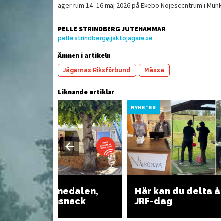
äger rum 14–16 maj 2026 på Ekebo Nöjescentrum i Munk
V
PELLE STRINDBERG JUTEHAMMAR
t
ärs
Viltskavspizza
pelle.strindberg@jaktojagare.se
o
Ämnen i artikeln
Jägarnas Riksförbund
Mässa
Liknande artiklar
YHETER
NYHETER
Gilla jakt i Almedalen,
Här kan du delta å
dag 3: Mellansnack
JRF-dag