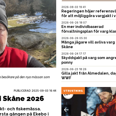
2026-08-03 19:41
Regeringen höjer referensvä
för att möjliggöra vargjakt i v
2026-06-26 18:07
En mer individbaserad
förvaltningsplan för varg kla
2026-06-26 05:30
Många jägare vill avliva varg 
Skåne
2026-06-24 17:17
Skyddsjakt på varg som angr
ponny
2026-06-23 18:26
Gilla jakt från Almedalen, da
ga besökare på den nya mässan som
WWF
PUBLICERAD
2025-09-03 16:44
USTNING
UTRUSTNING
 i Skåne 2026
akt- och fiskemässa.
rsta gången på Ekebo i