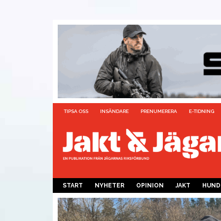
TIPSA OSS
INSÄNDARE
PRENUMERERA
E-TIDNING
START
NYHETER
OPINION
JAKT
HUND