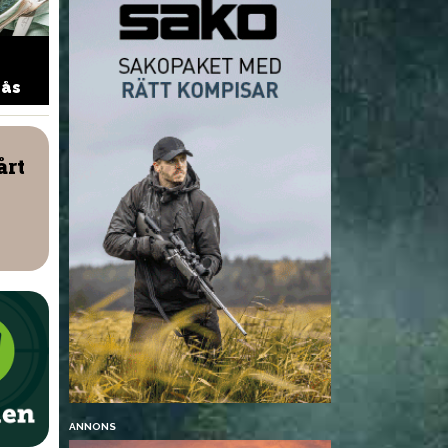
Vild fondue med tillbehör
Viltfärspiro
sås
årt
NYHETER
ngen höjer
nsvärdet – för att
Årets RM i jaktskytte – en
öra vargjakt i
succé
ANNONS