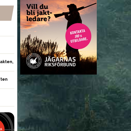
jakten,
ften