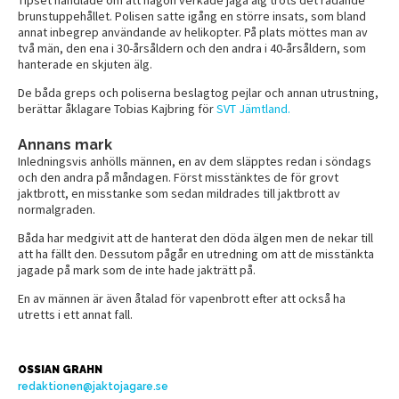
brunstuppehållet. Polisen satte igång en större insats, som bland
annat inbegrep användande av helikopter. På plats möttes man av
två män, den ena i 30-årsåldern och den andra i 40-årsåldern, som
hanterade en skjuten älg.
De båda greps och poliserna beslagtog pejlar och annan utrustning,
berättar åklagare Tobias Kajbring för
SVT Jämtland.
Annans mark
Inledningsvis anhölls männen, en av dem släpptes redan i söndags
och den andra på måndagen. Först misstänktes de för grovt
jaktbrott, en misstanke som sedan mildrades till jaktbrott av
normalgraden.
Båda har medgivit att de hanterat den döda älgen men de nekar till
att ha fällt den. Dessutom pågår en utredning om att de misstänkta
jagade på mark som de inte hade jakträtt på.
En av männen är även åtalad för vapenbrott efter att också ha
utretts i ett annat fall.
OSSIAN GRAHN
redaktionen@jaktojagare.se