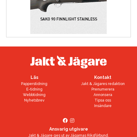
Läs
Kontakt
Papperstidning
Jakt & Jägares redaktion
E-tidning
Prenumerera
Webbtidning
Annonsera
Nyhetsbrev
Tipsa oss
Insändare
Ansvarig utgivare
Jakt & Jägare ges ut av
Jägarnas Riksförbund
.