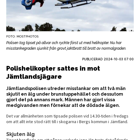
FOTO: MOSTPHOTOS
Polisen tog tipset på allvar och ryckte först ut med helikopter. Nu har
misstankegraden sjunkit från grovt jaktbrott till brott av normalgraden.
PUBLICERAD
2024-10-03 07:00
Polishelikopter sattes in mot
Jämtlandsjägare
Jämtlandspolisen utreder misstankar om att två män
skjutit en älg under brunstuppehållet och dessutom
gjort det på annans mark. Männen har gjort vissa
medgivanden men förnekar att de dödade älgen.
Det var allmänheten som tipsade polisen vid 14.30-tiden i fredags
om att allt inte stod rätt till i skogarna i Bergs kommun i Jämtland.
Skjuten älg
Tipset handlade om att någon verkade jaga älg trots det rådande