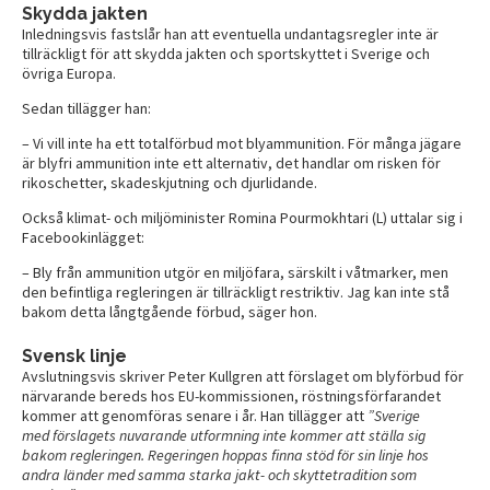
Skydda jakten
Inledningsvis fastslår han att eventuella undantagsregler inte är
tillräckligt för att skydda jakten och sportskyttet i Sverige och
övriga Europa.
Sedan tillägger han:
– Vi vill inte ha ett totalförbud mot blyammunition. För många jägare
är blyfri ammunition inte ett alternativ, det handlar om risken för
rikoschetter, skadeskjutning och djurlidande.
Också klimat- och miljöminister Romina Pourmokhtari (L) uttalar sig i
Facebookinlägget:
– Bly från ammunition utgör en miljöfara, särskilt i våtmarker, men
den befintliga regleringen är tillräckligt restriktiv. Jag kan inte stå
bakom detta långtgående förbud, säger hon.
Svensk linje
Avslutningsvis skriver Peter Kullgren att förslaget om blyförbud för
närvarande bereds hos EU-kommissionen, röstningsförfarandet
kommer att genomföras senare i år. Han tillägger att
”Sverige
med förslagets nuvarande utformning inte kommer att ställa sig
bakom regleringen. Regeringen hoppas finna stöd för sin linje hos
andra länder med samma starka jakt- och skyttetradition som