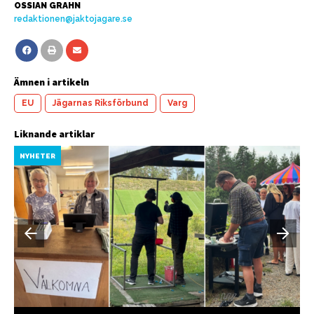
OSSIAN GRAHN
redaktionen@jaktojagare.se
Ämnen i artikeln
EU
Jägarnas Riksförbund
Varg
Liknande artiklar
NYHETER