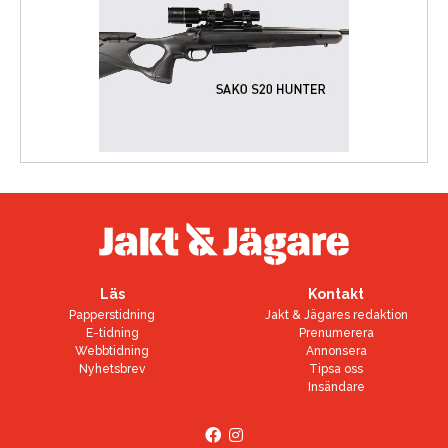
Läs
Kontakt
Papperstidning
Jakt & Jägares redaktion
E-tidning
Prenumerera
Webbtidning
Annonsera
Nyhetsbrev
Tipsa oss
Insändare