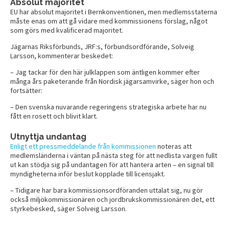
Absolut majoritet
EU har absolut majoritet i Bernkonventionen, men medlemsstaterna
måste enas om att gå vidare med kommissionens förslag, något
som görs med kvalificerad majoritet.
Jägarnas Riksförbunds, JRF:s, förbundsordförande, Solveig
Larsson, kommenterar beskedet:
– Jag tackar för den här julklappen som äntligen kommer efter
många års paketerande från Nordisk jägarsamvirke, säger hon och
fortsätter:
– Den svenska nuvarande regeringens strategiska arbete har nu
fått en rosett och blivit klart.
Utnyttja undantag
Enligt ett pressmeddelande från kommissionen
noteras att
medlemsländerna i väntan på nästa steg för att nedlista vargen fullt
ut kan stödja sig på undantagen för att hantera arten – en signal till
myndigheterna inför beslut kopplade till licensjakt.
– Tidigare har bara kommissionsordföranden uttalat sig, nu gör
också miljökommissionären och jordbrukskommissionären det, ett
styrkebesked, säger Solveig Larsson.