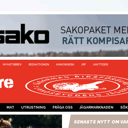
NYHETSBREV
REDAKTIONEN
ANNONSERA
JRF
JAKTTIDER
MAT
UTRUSTNING
FRÅGA OSS
JÄGARMARKNADEN
SÖK
SENASTE NYTT OM VA