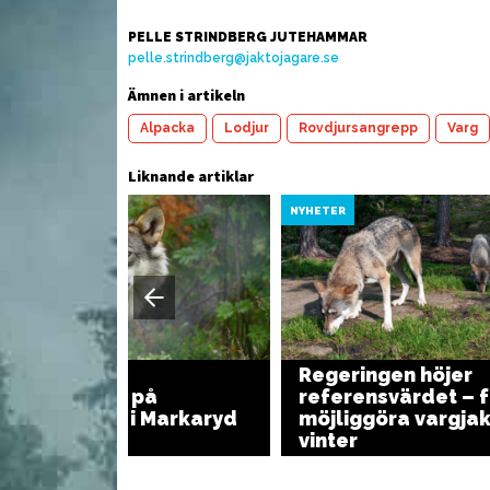
PELLE STRINDBERG JUTEHAMMAR
pelle.strindberg@jaktojagare.se
Vi
d rökt
Paella med frikadeller
r
Ämnen i artikeln
Alpacka
Lodjur
Rovdjursangrepp
Varg
Liknande artiklar
YHETER
NYHETER
Regeringen höjer
Vargangrepp på
referensvärdet – f
Österlen och i Markaryd
möjliggöra vargjakt
vinter