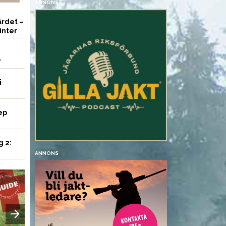
ANNONS
rdet –
inter
r
i
ep
g 2:
ANNONS
UTRUSTNING
UTRUSTNING