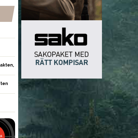
jakten,
ften