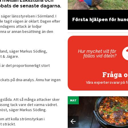
 mellan Eskilstuna och
bbats de senaste dagarna.
 säger länsstyrelsen i Sörmland. I
å undviker du
Första hjälpen för hun
de tagit vägen är oklart. Dagen efter
apensmeden
ndagens attack är lodjur
enna ur annan besättning än den
Hur mycket vilt får
mland, säger Markus Södling,
fällas vid åteln?
kt & Jägare.
 är det proportionerligt stort
Fråga o
ickats på dna-analys. Ännu har ingen
Våra experter svarar på f
tygslåda. Att så många attacker sker
MAT
ssäsong tack vare det varma vädret.
höst, säger Markus Södling.
m att kolla strömstyrkan i
t sträckt.