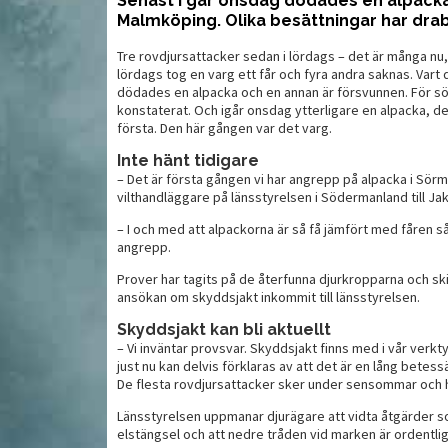
Senast i går onsdag dödades en alpacka
Malmköping. Olika besättningar har dra
n
Tre rovdjursattacker sedan i lördags – det är många nu,
Snabbskjutande klassiker
S
klassen
lördags tog en varg ett får och fyra andra saknas. Vart 
imponerar
v
dödades en alpacka och en annan är försvunnen. För sö
konstaterat. Och igår onsdag ytterligare en alpacka, d
första. Den här gången var det varg.
Inte hänt tidigare
– Det är första gången vi har angrepp på alpacka i Sör
vilthandläggare på länsstyrelsen i Södermanland till Ja
– I och med att alpackorna är så få jämfört med fåren så
angrepp.
Prover har tagits på de återfunna djurkropparna och sk
ansökan om skyddsjakt inkommit till länsstyrelsen.
Skyddsjakt kan bli aktuellt
– Vi inväntar provsvar. Skyddsjakt finns med i vår verk
MAT
MAT
just nu kan delvis förklaras av att det är en lång bete
De flesta rovdjursattacker sker under sensommar och 
Länsstyrelsen uppmanar djurägare att vidta åtgärder so
elstängsel och att nedre tråden vid marken är ordentlig