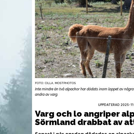
FOTO: CILLA, MOSTPHOTOS
Inte mindre än två alpackor har dödats inom loppet av några 
andra av varg.
UPPDATERAD 2025-11-
VAPEN
UTR
Varg och lo angriper al
Sörmland drabbat av at