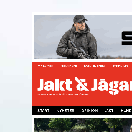
TIPSA OSS
INSÄNDARE
PRENUMERERA
E-TIDNING
START
NYHETER
OPINION
JAKT
HUND