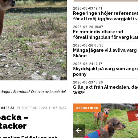
2026-08-03 19:41
Regeringen höjer referensvä
för att möjliggöra vargjakt i v
2026-06-26 18:07
En mer individbaserad
förvaltningsplan för varg kla
2026-06-26 05:30
Många jägare vill avliva varg 
Skåne
2026-06-24 17:17
Skyddsjakt på varg som angr
ponny
2026-06-23 18:26
Gilla jakt från Almedalen, da
dagar i Sörmland. Det ena av lo och det
WWF
04 16:33
PUBLICERAD 2024-11-07 15:37
USTNING
UTRUSTNING
packa –
tacker