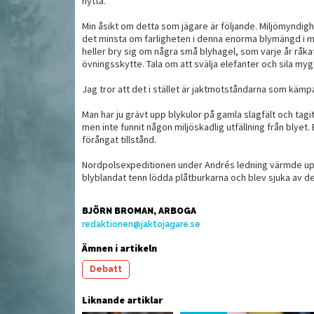
nytta.
Min åsikt om detta som jägare är följande. Miljömyndigh
det minsta om farligheten i denna enorma blymängd i ma
sa med
T
Ärva vapen – så går det till
heller bry sig om några små blyhagel, som varje år råk
c
övningsskytte. Tala om att svälja elefanter och sila myg
Jag tror att det i stället är jaktmotståndarna som kämpa
Man har ju grävt upp blykulor på gamla slagfält och tagi
men inte funnit någon miljöskadlig utfällning från blyet.
förångat tillstånd.
Nordpolsexpeditionen under Andrés ledning värmde up
blyblandat tenn lödda plåtburkarna och blev sjuka av d
BJÖRN BROMAN, ARBOGA
redaktionen@jaktojagare.se
Ämnen i artikeln
MAT
MAT
Debatt
Liknande artiklar