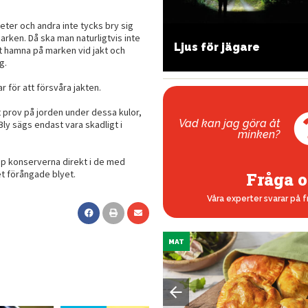
eter och andra inte tycks bry sig
rken. Då ska man naturligtvis inte
io patroner kostar fem
Ljus för jägare
at hamna på marken vid jakt och
entimeter
g.
r för att försvåra jakten.
t prov på jorden under dessa kulor,
Vad kan jag göra åt
 Bly sägs endast vara skadligt i
minken?
p konserverna direkt i de med
et förångade blyet.
Fråga o
Våra experter svarar på f
MAT