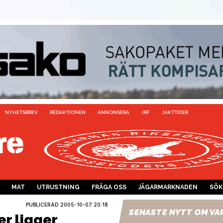
NYHETSBREV
REDAKTIONEN
ANNONSERA
JRF
JAKTTIDER
MAT
UTRUSTNING
FRÅGA OSS
JÄGARMARKNADEN
SÖK
PUBLICERAD
2005-10-07 20:18
SENASTE NYTT OM VA
er ligger