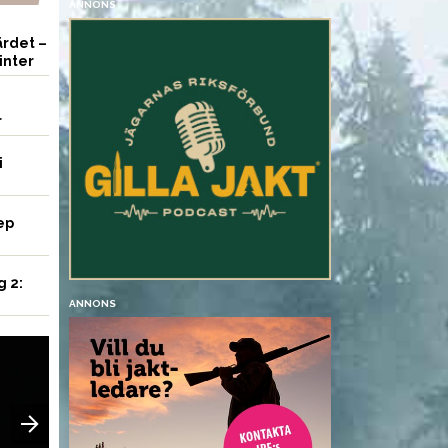
ANNONS
rdet –
inter
r
i
ep
g 2:
ANNONS
UTRUSTNING
UTRUSTNING