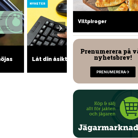
NYHETER
NYHETER
rinerad utskuren biff
Viltpiroger
Prenumerera på v
REPLIK
nyhetsbrev!
höjas
Låt din åsikt höras
jägare 
fortbil
PRENUMERERA