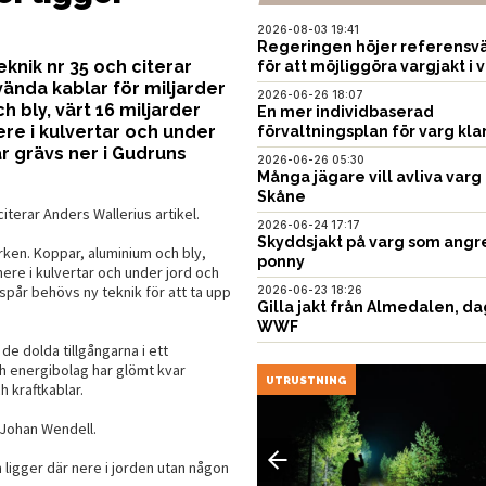
2026-08-03 19:41
Regeringen höjer referensvä
knik nr 35 och citerar
för att möjliggöra vargjakt i v
vända kablar för miljarder
2026-06-26 18:07
h bly, värt 16 miljarder
En mer individbaserad
ere i kulvertar och under
förvaltningsplan för varg kla
ar grävs ner i Gudruns
2026-06-26 05:30
Många jägare vill avliva varg 
Skåne
iterar Anders Wallerius artikel.
2026-06-24 17:17
Skyddsjakt på varg som angr
arken. Koppar, aluminium och bly,
ponny
nere i kulvertar och under jord och
tspår behövs ny teknik för att ta upp
2026-06-23 18:26
Gilla jakt från Almedalen, da
WWF
de dolda tillgångarna i ett
h energibolag har glömt kvar
EN
UTRUSTNING
h kraftkablar.
 Johan Wendell.
 ligger där nere i jorden utan någon