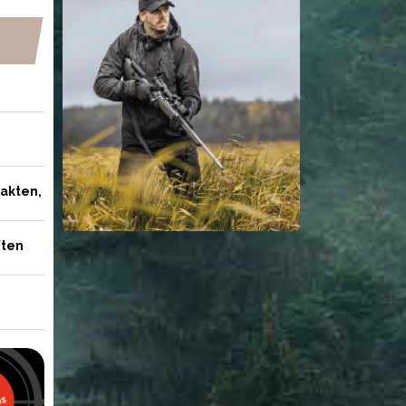
jakten,
ften