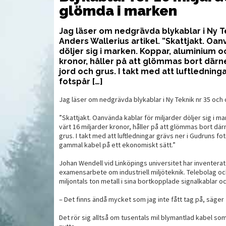
glömda i marken
Jag läser om nedgrävda blykablar i Ny Te
Anders Wallerius artikel. ”Skattjakt. Oan
döljer sig i marken. Koppar, aluminium oc
kronor, håller på att glömmas bort därn
jord och grus. I takt med att luftledning
fotspår […]
Jag läser om nedgrävda blykablar i Ny Teknik nr 35 och c
”Skattjakt. Oanvända kablar för miljarder döljer sig i m
värt 16 miljarder kronor, håller på att glömmas bort där
grus. I takt med att luftledningar grävs ner i Gudruns fo
gammal kabel på ett ekonomiskt sätt.”
Johan Wendell vid Linköpings universitet har inventerat 
examensarbete om industriell miljöteknik. Telebolag oc
VAPEN
VAP
miljontals ton metall i sina bortkopplade signalkablar oc
– Det finns ändå mycket som jag inte fått tag på, säger
Det rör sig alltså om tusentals mil blymantlad kabel som