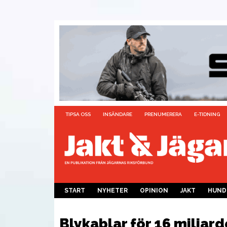
TIPSA OSS
INSÄNDARE
PRENUMERERA
E-TIDNING
START
NYHETER
OPINION
JAKT
HUND
Blykablar för 16 miljard