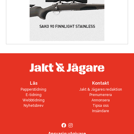
Läs
Kontakt
Papperstidning
Jakt & Jägares redaktion
E-tidning
Prenumerera
Webbtidning
Annonsera
Nyhetsbrev
Tipsa oss
Insändare
Ansvarig utgivare