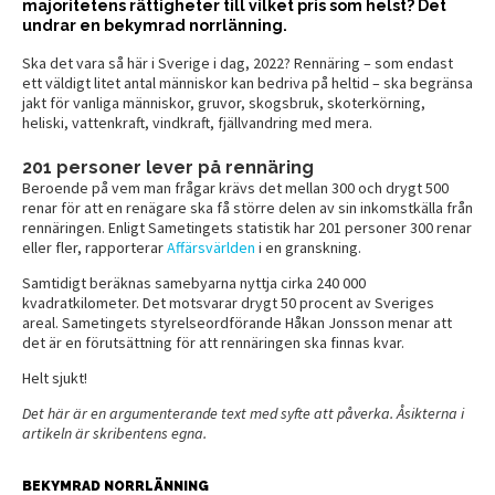
majoritetens rättigheter till vilket pris som helst? Det
undrar en bekymrad norrlänning.
Ska det vara så här i Sverige i dag, 2022? Rennäring – som endast
ett väldigt litet antal människor kan bedriva på heltid – ska begränsa
jakt för vanliga människor, gruvor, skogsbruk, skoterkörning,
heliski, vattenkraft, vindkraft, fjällvandring med mera.
201 personer lever på rennäring
Beroende på vem man frågar krävs det mellan 300 och drygt 500
renar för att en renägare ska få större delen av sin inkomstkälla från
rennäringen. Enligt Sametingets statistik har 201 personer 300 renar
eller fler, rapporterar
Affärsvärlden
i en granskning.
Samtidigt beräknas samebyarna nyttja cirka 240 000
kvadratkilometer. Det motsvarar drygt 50 procent av Sveriges
areal. Sametingets styrelseordförande Håkan Jonsson menar att
det är en förutsättning för att rennäringen ska finnas kvar.
Helt sjukt!
Det här är en argumenterande text med syfte att påverka. Åsikterna i
artikeln är skribentens egna.
BEKYMRAD NORRLÄNNING