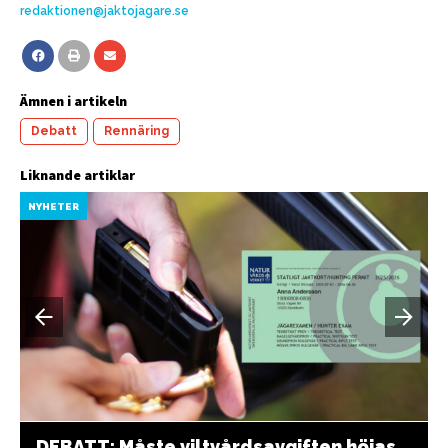
redaktionen@jaktojagare.se
Ämnen i artikeln
Debatt
Rennäring
Liknande artiklar
NYHETER
DEBATT: Måste viltvårdsavgiften höjas