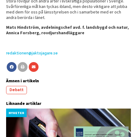
stora rovdjur och andra arter i livskraftiga populationer i Sverige.
Svårförenliga mål kan tyckas ibland, men desto viktigare att jobba
med dem för oss på länsstyrelsen och i samarbete med er och
andra berörda i länet.
Mats Hindström, avdelningschef avd. f. landsbygd och natur,
Annica Forsberg, rovdjurshandläggare
redaktionen@jaktojagare.se
Ämnen i artikeln
Debatt
Liknande artiklar
NYHETER