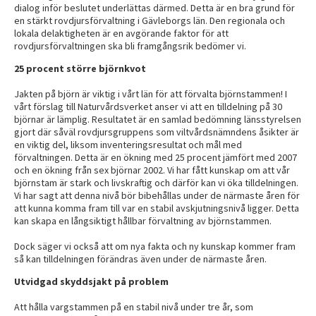
dialog inför beslutet underlättas därmed. Detta är en bra grund för
en stärkt rovdjursförvaltning i Gävleborgs län. Den regionala och
lokala delaktigheten är en avgörande faktor för att
rovdjursförvaltningen ska bli framgångsrik bedömer vi.
25 procent större björnkvot
Jakten på björn är viktig i vårt län för att förvalta björnstammen! I
vårt förslag till Naturvårdsverket anser vi att en tilldelning på 30
björnar är lämplig. Resultatet är en samlad bedömning länsstyrelsen
gjort där såväl rovdjursgruppens som viltvårdsnämndens åsikter är
en viktig del, liksom inventeringsresultat och mål med
förvaltningen. Detta är en ökning med 25 procent jämfört med 2007
och en ökning från sex björnar 2002. Vi har fått kunskap om att vår
björnstam är stark och livskraftig och därför kan vi öka tilldelningen.
Vi har sagt att denna nivå bör bibehållas under de närmaste åren för
att kunna komma fram till var en stabil avskjutningsnivå ligger. Detta
kan skapa en långsiktigt hållbar förvaltning av björnstammen.
Dock säger vi också att om nya fakta och ny kunskap kommer fram
så kan tilldelningen förändras även under de närmaste åren.
Utvidgad skyddsjakt på problem
Att hålla vargstammen på en stabil nivå under tre år, som