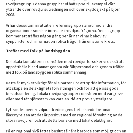
rovdjursgrupp. I denna grupp har vi haft uppe till exempel vårt
yttrande över rovdjursutredningen och över skyddsjakt på björn
2008.
Vi har dessutom inrättat en referensgrupp i länet med andra
organisationer som har intresse i rovdjursfrågorna. Denna grupp
kommer att träffas någon gång per år när vi har behov av
synpunkter och information i olika frågor från en större krets.
Träffar med folk på landsbygden
De lokala kontakterna i områden med rovdjur försöker vi också att
upprätthålla bland annat genom vår fältpersonal och genom träffar
med folk på landsbygden i olika sammanhang.
Detta är mycket viktigt för alla parter. För att sprida information, för
att skapa en delaktighet i förvaltningen och för att ge oss goda
beslutsunderlag. Lokala rovdjursgrupper i områden med vargrevir
eller med tät björnstam kan vara en idé att prova ytterligare.
I yttrandet över rovdjursutredningens betänkande betonar
länsstyrelsen att det är positivt med en regional förvaltning av de
stora rovdjuren och att detta bör ske med lokal delaktighet!
På en regional nivå fattas beslut så nära berörda som möjligt och en