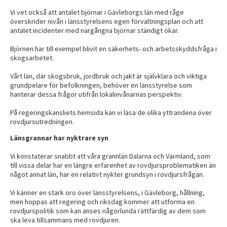
Vi vet också att antalet björnar i Gävleborgs län med råge
överskrider nivån i länsstyrelsens egen förvaltningsplan och att
antalet incidenter med närgångna björnar ständigt ökar.
Björnen har till exempel blivit en säkerhets- och arbetsskyddsfråga i
skogsarbetet.
Vårt län, där skogsbruk, jordbruk och jakt är självklara och viktiga
grundpelare för befolkningen, behöver en länsstyrelse som
hanterar dessa frågor utifrån lokalinvånarnas perspektiv.
På regeringskansliets hemsida kan vi läsa de olika yttrandena över
rovdjursutredningen.
Länsgrannar har nyktrare syn
Vi konstaterar snabbt att våra grannlän Dalarna och Värmland, som
till vissa delar har en längre erfarenhet av rovdjursproblematiken än
något annat län, har en relativt nykter grundsyn i rovdjursfrågan.
Vi känner en stark oro över länsstyrelsens, i Gävleborg, hållning,
men hoppas att regering och riksdag kommer att utforma en
rovdjurspolitik som kan anses någorlunda rättfärdig av dem som
ska leva tillsammans med rovdjuren.