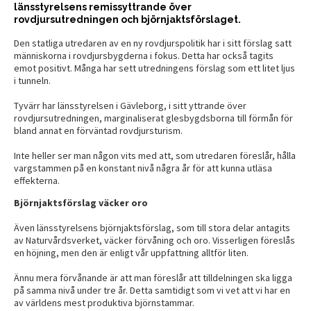
länsstyrelsens remissyttrande över
rovdjursutredningen och björnjaktsförslaget.
Den statliga utredaren av en ny rovdjurspolitik har i sitt förslag satt
människorna i rovdjursbygderna i fokus. Detta har också tagits
emot positivt. Många har sett utredningens förslag som ett litet ljus
i tunneln.
Tyvärr har länsstyrelsen i Gävleborg, i sitt yttrande över
rovdjursutredningen, marginaliserat glesbygdsborna till förmån för
bland annat en förväntad rovdjursturism.
Inte heller ser man någon vits med att, som utredaren föreslår, hålla
vargstammen på en konstant nivå några år för att kunna utläsa
effekterna.
Björnjaktsförslag väcker oro
Även länsstyrelsens björnjaktsförslag, som till stora delar antagits
av Naturvårdsverket, väcker förvåning och oro. Visserligen föreslås
en höjning, men den är enligt vår uppfattning alltför liten.
Ännu mera förvånande är att man föreslår att tilldelningen ska ligga
på samma nivå under tre år. Detta samtidigt som vi vet att vi har en
av världens mest produktiva björnstammar.