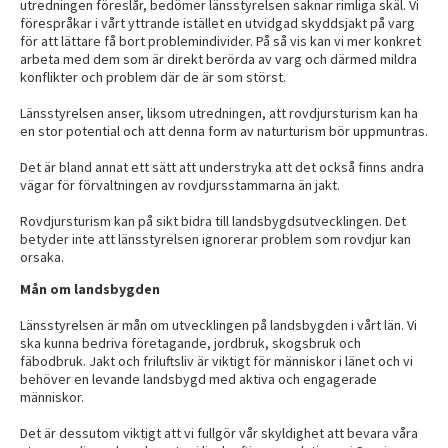
utredningen föreslår, bedömer länsstyrelsen saknar rimliga skäl. Vi
förespråkar i vårt yttrande istället en utvidgad skyddsjakt på varg
för att lättare få bort problemindivider. På så vis kan vi mer konkret
arbeta med dem som är direkt berörda av varg och därmed mildra
konflikter och problem där de är som störst.
Länsstyrelsen anser, liksom utredningen, att rovdjursturism kan ha
en stor potential och att denna form av naturturism bör uppmuntras.
Det är bland annat ett sätt att understryka att det också finns andra
vägar för förvaltningen av rovdjursstammarna än jakt.
Rovdjursturism kan på sikt bidra till landsbygdsutvecklingen. Det
betyder inte att länsstyrelsen ignorerar problem som rovdjur kan
orsaka.
Mån om landsbygden
Länsstyrelsen är mån om utvecklingen på landsbygden i vårt län. Vi
ska kunna bedriva företagande, jordbruk, skogsbruk och
fäbodbruk. Jakt och friluftsliv är viktigt för människor i länet och vi
behöver en levande landsbygd med aktiva och engagerade
människor.
Det är dessutom viktigt att vi fullgör vår skyldighet att bevara våra