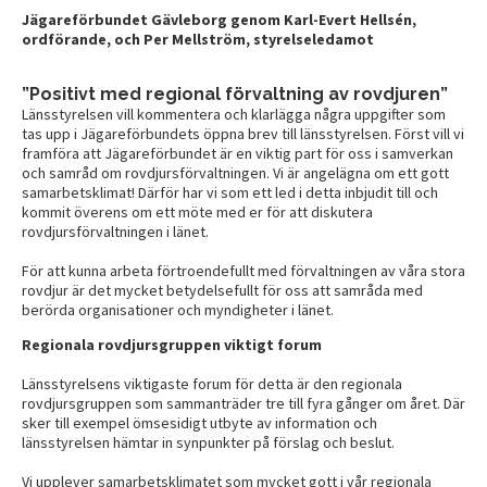
Jägareförbundet Gävleborg genom Karl-Evert Hellsén,
ordförande, och Per Mellström, styrelseledamot
”Positivt med regional förvaltning av rovdjuren”
Länsstyrelsen vill kommentera och klarlägga några uppgifter som
tas upp i Jägareförbundets öppna brev till länsstyrelsen. Först vill vi
framföra att Jägareförbundet är en viktig part för oss i samverkan
och samråd om rovdjursförvaltningen. Vi är angelägna om ett gott
samarbetsklimat! Därför har vi som ett led i detta inbjudit till och
kommit överens om ett möte med er för att diskutera
rovdjursförvaltningen i länet.
För att kunna arbeta förtroendefullt med förvaltningen av våra stora
rovdjur är det mycket betydelsefullt för oss att samråda med
berörda organisationer och myndigheter i länet.
Regionala rovdjursgruppen viktigt forum
Länsstyrelsens viktigaste forum för detta är den regionala
rovdjursgruppen som sammanträder tre till fyra gånger om året. Där
sker till exempel ömsesidigt utbyte av information och
länsstyrelsen hämtar in synpunkter på förslag och beslut.
Vi upplever samarbetsklimatet som mycket gott i vår regionala