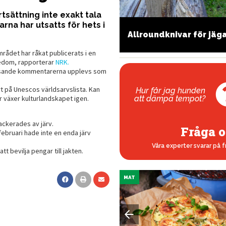
tsättning inte exakt tala
garna har utsatts för hets i
örsta hjälpen för hunden
Allroundknivar för jäg
rådet har råkat publicerats i en
nedom, rapporterar
NRK.
hetsande kommentarerna upplevs som
t på Unescos världsarvslista. Kan
Hur får jag hunden
att dämpa tempot?
er växer kulturlandskapet igen.
ackerades av järv.
Fråga o
v februari hade inte en enda järv
Våra experter svarar på f
t bevilja pengar till jakten.
MAT