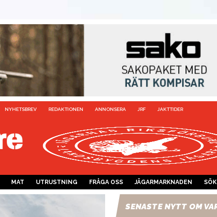
NYHETSBREV
REDAKTIONEN
ANNONSERA
JRF
JAKTTIDER
MAT
UTRUSTNING
FRÅGA OSS
JÄGARMARKNADEN
SÖK
SENASTE NYTT OM VA