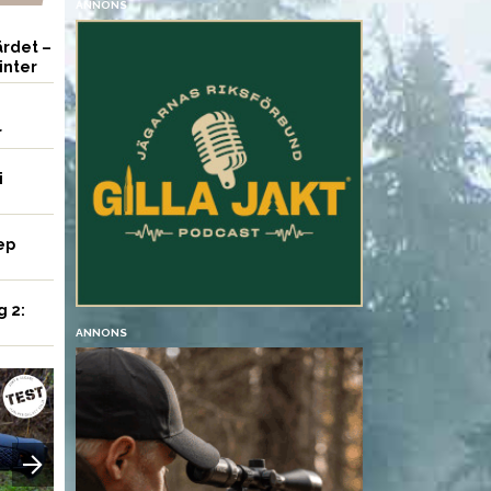
ANNONS
rdet –
inter
r
i
ep
g 2:
ANNONS
VAPEN
VAPEN