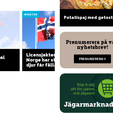
NYHETER
NYHETER
illad hjort i tomatsallad
Potatispaj med getost
Prenumerera på v
nyhetsbrev!
Licensjakten på varg i
Första
gal
PRENUMERERA
Norge har startat – 27
för bro
djur får fällas
blyhag