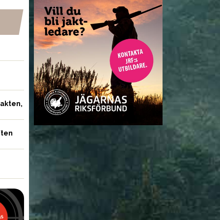
jakten,
ften