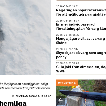
2026-08-03 19:41
Regeringen höjer referensvä
för att möjliggöra vargjakt i v
2026-06-26 18:07
En mer individbaserad
förvaltningsplan för varg kla
2026-06-26 05:30
Många jägare vill avliva varg 
Skåne
2026-06-24 17:17
Skyddsjakt på varg som angr
ponny
2026-06-23 18:26
Gilla jakt från Almedalen, da
WWF
USTNING
UTRUSTNING
 järvjägare att offentliggöras, enligt
sande kommentarer från jaktmotståndare.
PUBLICERAD
2018-02-19 09:00
 hemliga