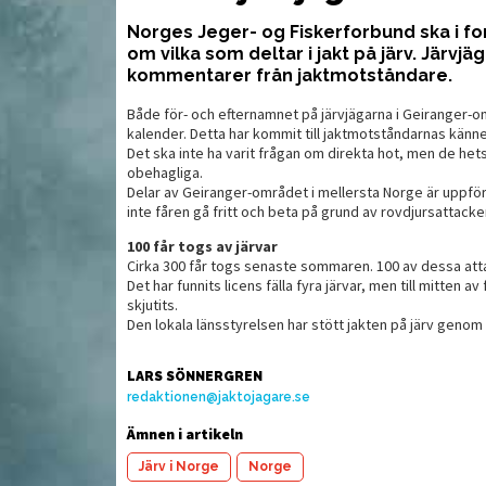
Norges Jeger- og Fiskerforbund ska i for
om vilka som deltar i jakt på järv. Järvjä
Vettig optik för en rimlig
F
 öppna
kommentarer från jaktmotståndare.
slant
Både för- och efternamnet på järvjägarna i Geiranger-om
kalender. Detta har kommit till jaktmotståndarnas kän
Det ska inte ha varit frågan om direkta hot, men de 
obehagliga.
Delar av Geiranger-området i mellersta Norge är uppför
inte fåren gå fritt och beta på grund av rovdjursattack
100 får togs av järvar
Cirka 300 får togs senaste sommaren. 100 av dessa att
Det har funnits licens fälla fyra järvar, men till mitten a
skjutits.
Den lokala länsstyrelsen har stött jakten på järv genom at
LARS SÖNNERGREN
MAT
MAT
redaktionen@jaktojagare.se
Ämnen i artikeln
Järv i Norge
Norge