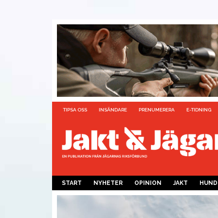
TIPSA OSS
INSÄNDARE
PRENUMERERA
E-TIDNING
START
NYHETER
OPINION
JAKT
HUND