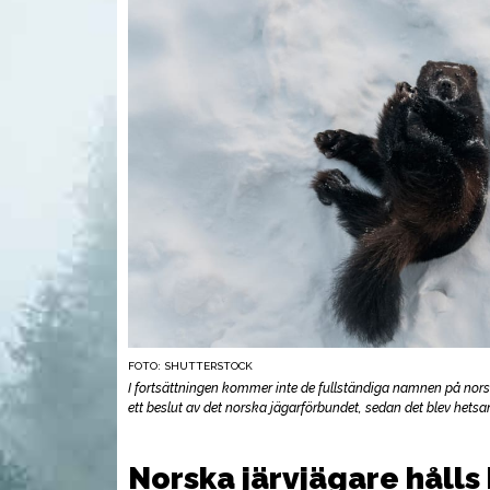
FOTO: SHUTTERSTOCK
UTRUSTNING
UTR
I fortsättningen kommer inte de fullständiga namnen på norska
ett beslut av det norska jägarförbundet, sedan det blev het
Norska järvjägare hålls