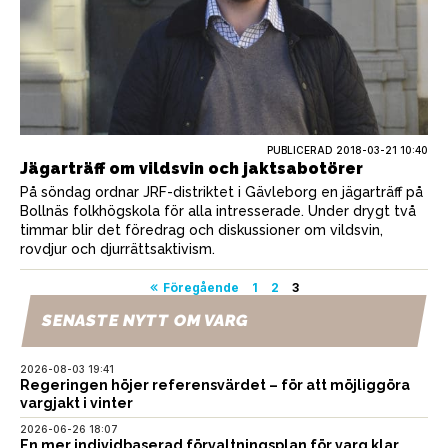
PUBLICERAD
2018-03-21 10:40
Jägarträff om vildsvin och jaktsabotörer
På söndag ordnar JRF-distriktet i Gävleborg en jägarträff på
Bollnäs folkhögskola för alla intresserade. Under drygt två
timmar blir det föredrag och diskussioner om vildsvin,
rovdjur och djurrättsaktivism.
Sidnumrering
Föregående
1
2
3
för
SENASTE NYTT OM VARG
inlägg
2026-08-03 19:41
Regeringen höjer referensvärdet – för att möjliggöra
vargjakt i vinter
2026-06-26 18:07
En mer individbaserad förvaltningsplan för varg klar