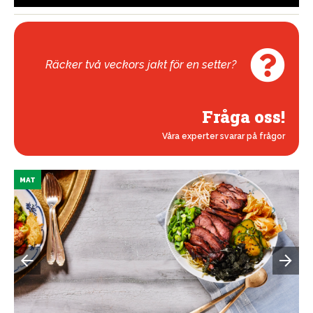
Räcker två veckors jakt för en setter?
Fråga oss!
Våra experter svarar på frågor
MAT