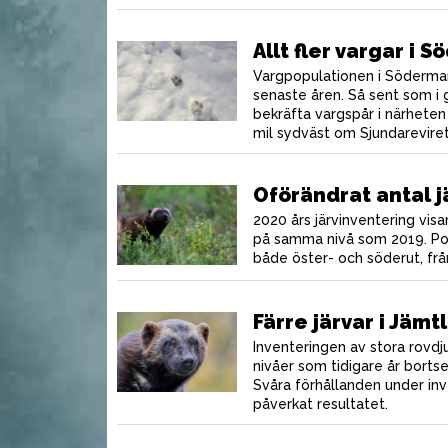
Allt fler vargar i
garna än man
Säg adjö till blyhagel
V
Vargpopulationen i Söderma
senaste åren. Så sent som i 
bekräfta vargspår i närheten
mil sydväst om Sjundareviret
Oförändrat antal j
2020 års järvinventering visar
på samma nivå som 2019. Pop
både öster- och söderut, från
Färre järvar i Jämt
Inventeringen av stora rovdj
MAT
MAT
nivåer som tidigare år bortset
Svåra förhållanden under in
påverkat resultatet.