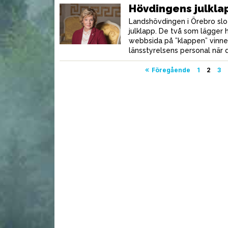
Hövdingens julkla
Landshövdingen i Örebro slo
julklapp. De två som lägger 
webbsida på ”klappen” vinne
länsstyrelsens personal när d
Sidnumrering
Föregående
1
2
3
för
inlägg