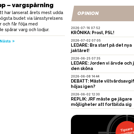
pp – vargspårning
tt har lanserat årets mest udda
OPINION
högsta budet via länsstyrelsens
r och får följa med
2026-07-16 07:52
e spårar varg och lodjur.
KRÖNIKA: Prost, PSL!
2026-07-02 07:05
Nästa
LEDARE: Bra start på det nya
jaktåret!
2026-06-25 07:35
LEDARE: Jorden vi ärvde och 
den sköna
2026-06-08 14:44
DEBATT: Måste viltvårdsavgi
höjas igen?
2026-06-02 12:30
REPLIK: JRF måste ge jägare
möjligheter att fortbilda sig