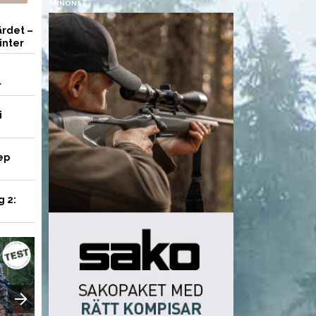
ANNONS
rdet –
inter
r
i
ep
g 2:
VAPEN
AMMUNITION