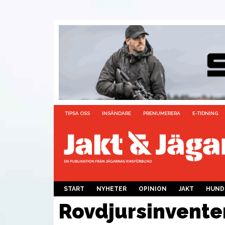
TIPSA OSS
INSÄNDARE
PRENUMERERA
E-TIDNING
START
NYHETER
OPINION
JAKT
HUND
Rovdjursinvente