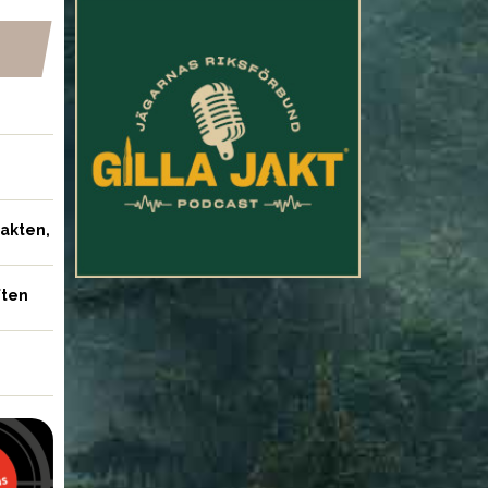
jakten,
ften