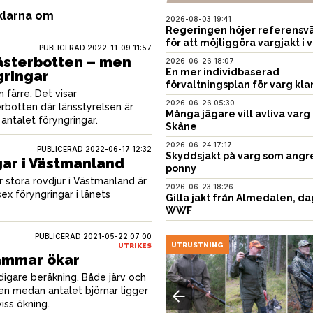
iklarna om
2026-08-03 19:41
Regeringen höjer referensvä
för att möjliggöra vargjakt i v
PUBLICERAD
2022-11-09 11:57
Västerbotten – men
2026-06-26 18:07
En mer individbaserad
gringar
förvaltningsplan för varg kla
n färre. Det visar
2026-06-26 05:30
erbotten där länsstyrelsen är
Många jägare vill avliva varg 
antalet föryngringar.
Skåne
2026-06-24 17:17
PUBLICERAD
2022-06-17 12:32
Skyddsjakt på varg som angr
gar i Västmanland
ponny
r stora rovdjur i Västmanland är
2026-06-23 18:26
sex föryngringar i länets
Gilla jakt från Almedalen, da
WWF
PUBLICERAD
2021-05-22 07:00
USTNING
UTRUSTNING
UTRIKES
ammar ökar
tidigare beräkning. Både järv och
en medan antalet björnar ligger
iss ökning.