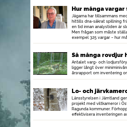
Hur många vargar 
Jägarna har tillsammans med
skuren biff
V
Soppa med färs
hittills dna-säkrat spillning 
en tid innan analystiden är slu
Men frågan som måste ställas
exempel 325 vargar – hur mån
Så många rovdjur 
Antalet varg- och lodjursför
ligger långt över miniminivån
årsrapport om inventering om
Lo- och järvkamero
Länsstyrelsen i Jämtland gen
projekt med viltkameror i Ö
Ragunda kommuner. Förhoppni
effektivisera inventeringen av