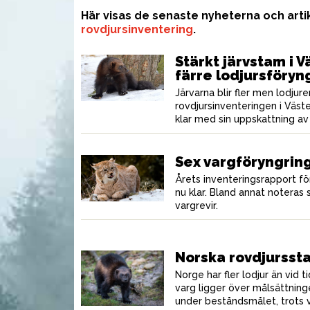
Här visas de senaste nyheterna och art
rovdjursinventering
.
Stärkt järvstam i 
färre lodjursföryn
Järvarna blir fler men lodjure
rovdjursinventeringen i Väst
klar med sin uppskattning av 
Sex vargföryngrin
Årets inventeringsrapport fö
nu klar. Bland annat noteras 
vargrevir.
AMMUNITION
UTR
Norska rovdjursst
Norge har fler lodjur än vid 
varg ligger över målsättning
under beståndsmålet, trots v