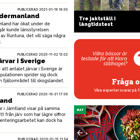
PUBLICERAD
2021-01-19 16:00
 Södermanland
Tre jaktställ i
ad gör en vapensmed?
nland har ökat under de
långtidstest
går kunde länsstyrelsen
 av Runtuna, det vill säga några
.
Vilka bössor är
PUBLICERAD
2020-11-02 13:02
testade för att klara
ärvar i Sverige
stålhagel?
 att antalet järvar i Sverige är
ulationen sprider sig dock
Fråga o
 fjällområdet till skogslandet.
Våra experter svarar på f
PUBLICERAD
2020-10-31 17:09
land
ur i Jämtland visar på samma
MAT
t från järv som har lägre siffror.
venteringsarbetet kan dock ha
PUBLICERAD
2020-01-15 11:54