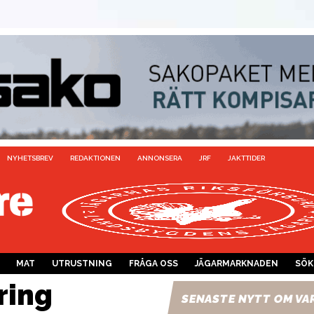
NYHETSBREV
REDAKTIONEN
ANNONSERA
JRF
JAKTTIDER
MAT
UTRUSTNING
FRÅGA OSS
JÄGARMARKNADEN
SÖK
ring
SENASTE NYTT OM VA