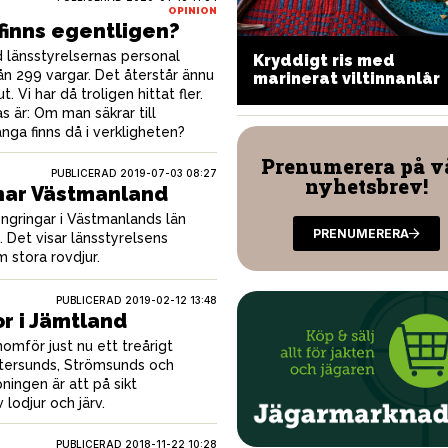
OPINION
finns egentligen?
 länsstyrelsernas personal
Kryddigt ris med
ild fondue med tillbehör
från 299 vargar. Det återstår ännu
marinerat viltinnanlår
t. Vi har då troligen hittat fler.
 är: Om man säkrar till
ga finns då i verkligheten?
Prenumerera på v
PUBLICERAD
2019-07-03 08:27
nyhetsbrev!
har Västmanland
yngringar i Västmanlands län
PRENUMERERA
. Det visar länsstyrelsens
 stora rovdjur.
PUBLICERAD
2019-02-12 13:48
r i Jämtland
omför just nu ett treårigt
stersunds, Strömsunds och
ngen är att på sikt
 lodjur och järv.
PUBLICERAD
2018-11-22 10:28