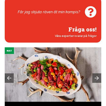
Får jag skjuta räven åt min kompis?
Fråga oss!
Våra experter svarar på frågor
MAT