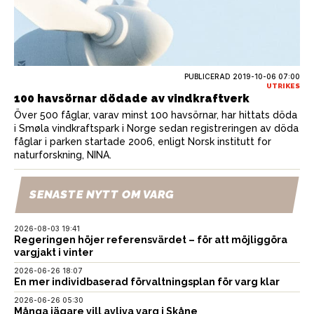
PUBLICERAD
2019-10-06 07:00
UTRIKES
100 havsörnar dödade av vindkraftverk
Över 500 fåglar, varav minst 100 havsörnar, har hittats döda
i Smøla vindkraftspark i Norge sedan registreringen av döda
fåglar i parken startade 2006, enligt Norsk institutt for
naturforskning, NINA.
SENASTE NYTT OM VARG
2026-08-03 19:41
Regeringen höjer referensvärdet – för att möjliggöra
vargjakt i vinter
2026-06-26 18:07
En mer individbaserad förvaltningsplan för varg klar
2026-06-26 05:30
Många jägare vill avliva varg i Skåne