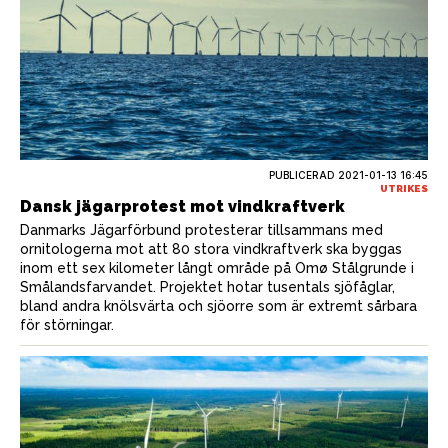
PUBLICERAD
2021-01-13 16:45
UTRIKES
Dansk jägarprotest mot vindkraftverk
Danmarks Jägarförbund protesterar tillsammans med
ornitologerna mot att 80 stora vindkraftverk ska byggas
inom ett sex kilometer långt område på Omø Stålgrunde i
Smålandsfarvandet. Projektet hotar tusentals sjöfåglar,
bland andra knölsvärta och sjöorre som är extremt sårbara
för störningar.