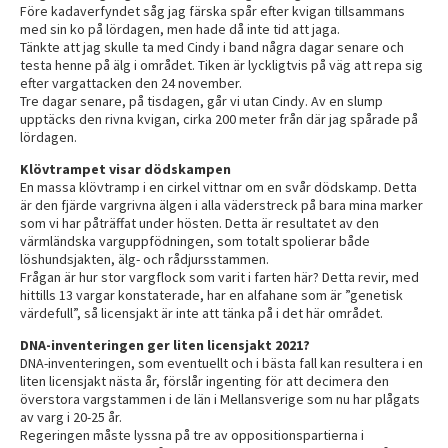
Före kadaverfyndet såg jag färska spår efter kvigan tillsammans
med sin ko på lördagen, men hade då inte tid att jaga.
Tänkte att jag skulle ta med Cindy i band några dagar senare och
testa henne på älg i området. Tiken är lyckligtvis på väg att repa sig
efter vargattacken den 24 november.
Tre dagar senare, på tisdagen, går vi utan Cindy. Av en slump
upptäcks den rivna kvigan, cirka 200 meter från där jag spårade på
lördagen.
Klövtrampet visar dödskampen
En massa klövtramp i en cirkel vittnar om en svår dödskamp. Detta
är den fjärde vargrivna älgen i alla väderstreck på bara mina marker
som vi har påträffat under hösten. Detta är resultatet av den
värmländska varguppfödningen, som totalt spolierar både
löshundsjakten, älg- och rådjursstammen.
Frågan är hur stor vargflock som varit i farten här? Detta revir, med
hittills 13 vargar konstaterade, har en alfahane som är ”genetisk
värdefull”, så licensjakt är inte att tänka på i det här området.
DNA-inventeringen ger liten licensjakt 2021?
DNA-inventeringen, som eventuellt och i bästa fall kan resultera i en
liten licensjakt nästa år, förslår ingenting för att decimera den
överstora vargstammen i de län i Mellansverige som nu har plågats
av varg i 20-25 år.
Regeringen måste lyssna på tre av oppositionspartierna i