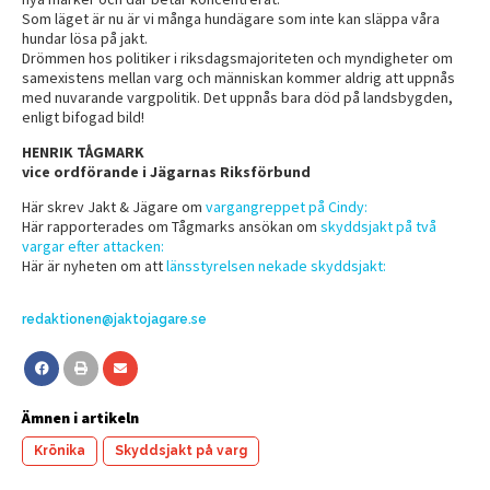
Som läget är nu är vi många hundägare som inte kan släppa våra
hundar lösa på jakt.
Drömmen hos politiker i riksdagsmajoriteten och myndigheter om
samexistens mellan varg och människan kommer aldrig att uppnås
med nuvarande vargpolitik. Det uppnås bara död på landsbygden,
enligt bifogad bild!
HENRIK TÅGMARK
vice ordförande i Jägarnas Riksförbund
Här skrev Jakt & Jägare om
vargangreppet på Cindy:
Här rapporterades om Tågmarks ansökan om
skyddsjakt på två
vargar efter attacken:
Här är nyheten om att
länsstyrelsen nekade skyddsjakt:
redaktionen@jaktojagare.se
Ämnen i artikeln
Krönika
Skyddsjakt på varg