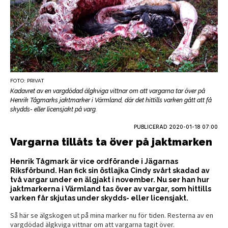
FOTO: PRIVAT
Kadavret av en vargdödad älgkviga vittnar om att vargarna tar över på
Henrik Tågmarks jaktmarker i Värmland, där det hittills varken gått att få
skydds- eller licensjakt på varg.
PUBLICERAD
2020-01-18 07:00
Vargarna tillåts ta över på jaktmarken
Henrik Tågmark är vice ordförande i Jägarnas
Riksförbund. Han fick sin östlajka Cindy svårt skadad av
två vargar under en älgjakt i november. Nu ser han hur
jaktmarkerna i Värmland tas över av vargar, som hittills
varken får skjutas under skydds- eller licensjakt.
Så här se älgskogen ut på mina marker nu för tiden. Resterna av en
vargdödad älgkviga vittnar om att vargarna tagit över.