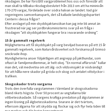
riksdagen. De har förstått vargproblemet hos oss och föreslår att
man skall ta tillbaka riksdagsbeslutet från 2013 om att ha mininivån
170-270 vargar, fördelade över södra halvan av landet. Vad gör
regeringens samverkansparti, det så kallade landsbygdspartiet
Centern i dessa frågor?
Efter avslaget på min skyddsjaktansökan kan jag inte bli annat än
frustrerad när jag ser jordbruksministerns svar på en fråga i
riksdagen ”att skyddsjakten fungerar bra i nuvarande ordning”.
15 år gammalt regelverk
Möjligheterna att få skyddsjakt på varg beviljad baseras på ett 15 år
gammalt regelverk, som Naturvårdsverket och forskarna på Grimsö
snickrade ihop.
Myndigheterna anser följaktligen att angrepp på jakthundar, som
oftast är familjemedlemmar, är helt okej. ”En normal affärsrisk” kallar
man det, väl medvetna om att älg- och vildsvinsjakt är nödvändigt
för att hålla nere skador på gröda och skog och antalet viltolyckor i
trafiken.
Skogsskador trots vargarna
Trots den överfulla vargstammen i Värmland är skogsskadorna
bland rikets högsta. Över 50 procent av ungtallarna blir
viltbetesskadade. Så vargens kraftiga predation på älgstammen är
ingen lösning på älgbetesskadorna. Snarare är det tvärtom,
eftersom älgarna för att skydda sig flockar sig och flyr hela tiden till
nya marker och där betar koncentrerat.