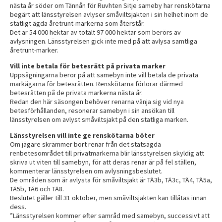
nästa år söder om Tännån för Ruvhten Sitje sameby har renskötarna
begärt att länsstyrelsen avlyser småviltsjakten i sin helhet inom de
statligt ägda åretrunt-markerna som återstår.
Det är 54 000 hektar av totalt 97 000 hektar som berörs av
avlysningen. Länsstyrelsen gick inte med på att avlysa samtliga
åretrunt-marker.
Vill inte betala för betesrätt på privata marker
Uppsägningarna beror på att samebyn inte vill betala de privata
markägarna för betesrätten. Renskötarna förlorar därmed
betesrätten på de privata markerna nästa år.
Redan den här säsongen behöver renarna vänja sig vid nya
betesförhållanden, resonerar samebyn i sin ansökan till
länsstyrelsen om avlyst småviltsjakt på den statliga marken.
Länsstyrelsen vill inte ge renskötarna böter
Om jägare skrämmer bort renar från det statsägda
renbetesområdet till privatmarkerna blir länsstyrelsen skyldig att
skriva ut viten till samebyn, för att deras renar är på fel ställen,
kommenterar länsstyrelsen om avlysningsbeslutet.
De områden som är avlysta för småviltsjakt är TÄ3b, TÄ3c, TÄ4, TÄ5a,
TÄ5b, TÄ6 och TÄ8.
Beslutet gäller till 31 oktober, men småviltsjakten kan tillåtas innan
dess.
”Länsstyrelsen kommer efter samråd med samebyn, successivt att