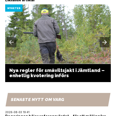
NYHETER
Nya regler för småviltsjakt i Jämtland –
enhetlig kvotering införs
SENASTE NYTT OM VARG
2026-08-03 19:41