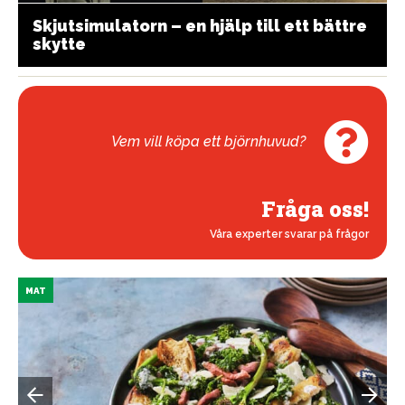
Skjutsimulatorn – en hjälp till ett bättre
skytte
Vem vill köpa ett björnhuvud?
Fråga oss!
Våra experter svarar på frågor
MAT