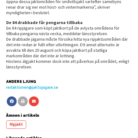
öppna dessa jaktområden för småviltsjakt vartefter samebyns
renar drar sig ner mot höst- och vintermarkerna”, skriver
myndigheten i beslutet.
De 84 drabbade får pengarna tillbaka
De 84 ripjägare som köpt jaktkort på de avlysta områdena för
tillbaka pengarna nästa vecka, meddelar länsstyrelsen.
De drabbade jägarna måste försöka hitta nya ripjaktsområden där
det inte redan är fullt efter utlottningen. Ett annat alternativ är
avvakta till den 20 augusti och köpa jaktkort på statliga
markområden där det inte är lottning.
Höstens älgjakt kommer dock inte att påverkas på området, enligt
länsstyrelsen.
ANDERS LJUNG
redaktionen@jaktojagare.se
Ämnen i artikeln
Ripjakt
Liknande artiklar