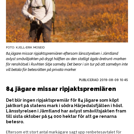
FOTO: KJELL-ERIK MOSEID
84 jägare missar ripjaktspremiären eftersom länsstyrelsen i Jämtland
avlyst småviltjakten på drygt hälften av den statligt ägda åretrunt-marken
för renskötsel i Ruvhten Sitje sameby. Det beror i sin tur på att samebyn inte
vill betala för betesrätten på privata marker.
PUBLICERAD
2019-08-09 10:45
84 jägare missar ripjaktspremiären
Det blir ingen ripjaktspremiär för 84 jägare som köpt
jaktkort på statens mark i södra Härjedalsfjällen i höst.
Länsstyrelsen i Jämtland har avlyst småviltsjakten fram
till sista oktober på 54 000 hektar för att ge renarna
betesro.
Eftersom ett stort antal markägare sagt upp renbetesavtalet för