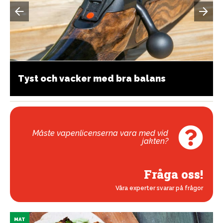
Tyst och vacker med bra balans
Måste vapenlicenserna vara med vid
jakten?
Fråga oss!
Våra experter svarar på frågor
MAT