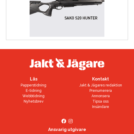
Läs
Kontakt
Papperstidning
Jakt & Jägares redaktion
E-tidning
Prenumerera
Webbtidning
Annonsera
Nyhetsbrev
Tipsa oss
Insändare
Ansvarig utgivare