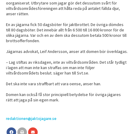
oorganiserat. Utbrytare som jagar gör det dessutom svårt för
viltvårdsområdesföreningen att hålla reda på antalet fällda djur,
anser rätten.
En av jägarna fick 50 dagsböter för jaktbrottet. De övriga dömdes
till 80 dagsböter. Det innebär allt från 6 500 till 16 800 kronor för de
olika jägarna. Var och en av dem ska dessutom betala 500 kronor till
brottsofferfonden.
Jägarnas advokat, Leif Andersson, anser att domen bör överklagas.
– Lag stiftas av riksdagen, inte av viltvårdsområden. Det står tydligt
i lagen att man inte kan straffas om man inte följer
viltvårdsområdets beslut. säger han till Svt.se.
Det ska inte vara straffbart att vara oense, anser han.
Domen kan också få stor principiell betydelse för övriga jägares
rätt att jaga på sin egen mark.
redaktionen@jaktojagare.se