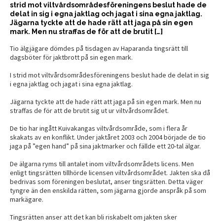
strid mot viltvårdsområdesföreningens beslut hade de
delat in sig i egna jaktlag och jagat i sina egna jaktlag.
Jägarna tyckte att de hade rätt att jaga på sin egen
mark. Men nu straffas de för att de brutit […]
Tio älgjägare dömdes på tisdagen av Haparanda tingsrätt till
dagsböter för jaktbrott på sin egen mark.
I strid mot viltvårdsområdesföreningens beslut hade de delat in sig
i egna jaktlag och jagat i sina egna jaktlag.
Jägarna tyckte att de hade rätt att jaga på sin egen mark. Men nu
straffas de för att de brutit sig ut ur viltvårdsområdet.
De tio har ingått Kuivakangas viltvårdsområde, som i flera år
skakats av en konflikt. Under jaktåret 2003 och 2004 började de tio
jaga på ”egen hand” på sina jaktmarker och fällde ett 20-tal älgar.
De älgarna ryms till antalet inom viltvårdsområdets licens. Men
enligt tingsrätten tillhörde licensen viltvårdsområdet. Jakten ska då
bedrivas som föreningen beslutat, anser tingsrätten. Detta väger
tyngre än den enskilda rätten, som jägarna gjorde anspråk på som
markägare.
Tingsrätten anser att det kan bli riskabelt om jakten sker