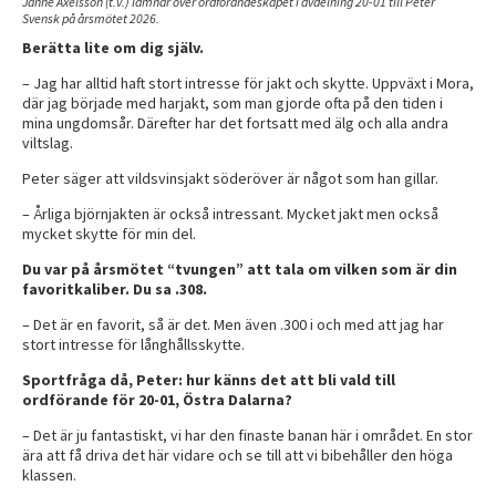
Janne Axelsson (t.v.) lämnar över ordförandeskapet i avdelning 20-01 till Peter
Svensk på årsmötet 2026.
Berätta lite om dig själv.
– Jag har alltid haft stort intresse för jakt och skytte. Uppväxt i Mora,
där jag började med harjakt, som man gjorde ofta på den tiden i
mina ungdomsår. Därefter har det fortsatt med älg och alla andra
viltslag.
Peter säger att vildsvinsjakt söderöver är något som han gillar.
– Årliga björnjakten är också intressant. Mycket jakt men också
mycket skytte för min del.
Du var på årsmötet “tvungen” att tala om vilken som är din
favoritkaliber. Du sa .308.
– Det är en favorit, så är det. Men även .300 i och med att jag har
stort intresse för långhållsskytte.
Sportfråga då, Peter: hur känns det att bli vald till
ordförande för 20-01, Östra Dalarna?
– Det är ju fantastiskt, vi har den finaste banan här i området. En stor
ära att få driva det här vidare och se till att vi bibehåller den höga
klassen.