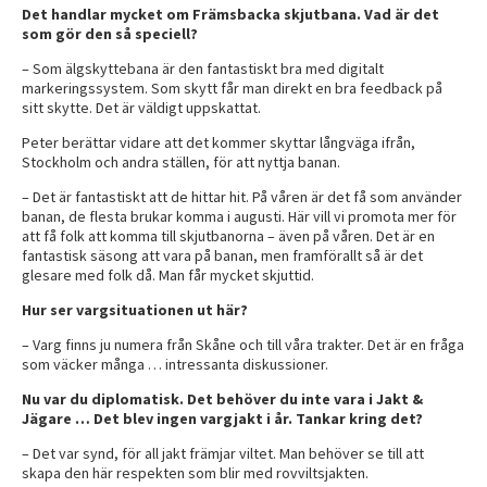
Det handlar mycket om Främsbacka skjutbana. Vad är det
som gör den så speciell?
– Som älgskyttebana är den fantastiskt bra med digitalt
markeringssystem. Som skytt får man direkt en bra feedback på
sitt skytte. Det är väldigt uppskattat.
Peter berättar vidare att det kommer skyttar långväga ifrån,
Stockholm och andra ställen, för att nyttja banan.
– Det är fantastiskt att de hittar hit. På våren är det få som använder
banan, de flesta brukar komma i augusti. Här vill vi promota mer för
att få folk att komma till skjutbanorna – även på våren. Det är en
fantastisk säsong att vara på banan, men framförallt så är det
glesare med folk då. Man får mycket skjuttid.
Hur ser vargsituationen ut här?
– Varg finns ju numera från Skåne och till våra trakter. Det är en fråga
som väcker många … intressanta diskussioner.
Nu var du diplomatisk. Det behöver du inte vara i Jakt &
Jägare … Det blev ingen vargjakt i år. Tankar kring det?
– Det var synd, för all jakt främjar viltet. Man behöver se till att
skapa den här respekten som blir med rovviltsjakten.