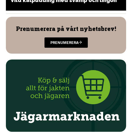
Vild kålpudding med svamp och lingon
Prenumerera på vårt nyhetsbrev!
PRENUMERERA