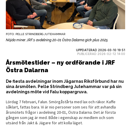
FOTO: PELLE STRINDBERG JUTEHAMMAR
Nöjda miner. JRF:s avdelning 20-01 Östra Dalarna gick plus 2025.
UPPDATERAD 2026-03-10 19:51
PUBLICERAD 2026-02-12 14:00
Årsmötestider – ny ordförande i JRF
Östra Dalarna
De flesta avdelningar inom Jägarnas Riksförbund har nu
sina årsmöten. Pelle Strindberg Jutehammar var på sin
avdelnings möte vid Falu koppargruva.
Lördag 7 februari, Falun. Smörgåstårta med lax och räkor. Kaffe
såklart, fattas bara. Vi är nio personer som ses för att avhandla
årsmötets frågor i avdelning 20-01, Östra Dalarna. Det är första
gången som jag är med. Både i egenskap av medlem och som
utsänd från Jakt & Jägare för att kolla läget.