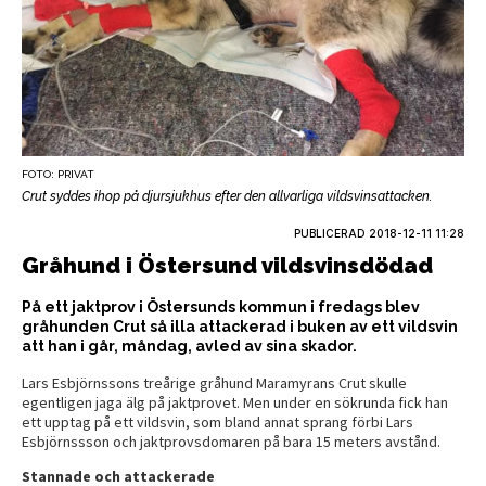
FOTO: PRIVAT
Crut syddes ihop på djursjukhus efter den allvarliga vildsvinsattacken.
PUBLICERAD
2018-12-11 11:28
Gråhund i Östersund vildsvinsdödad
På ett jaktprov i Östersunds kommun i fredags blev
gråhunden Crut så illa attackerad i buken av ett vildsvin
att han i går, måndag, avled av sina skador.
Lars Esbjörnssons treårige gråhund Maramyrans Crut skulle
egentligen jaga älg på jaktprovet. Men under en sökrunda fick han
ett upptag på ett vildsvin, som bland annat sprang förbi Lars
Esbjörnssson och jaktprovsdomaren på bara 15 meters avstånd.
Stannade och attackerade