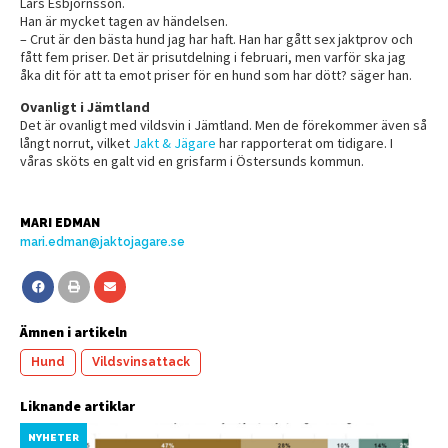
Lars Esbjörnsson.
Han är mycket tagen av händelsen.
– Crut är den bästa hund jag har haft. Han har gått sex jaktprov och
fått fem priser. Det är prisutdelning i februari, men varför ska jag
åka dit för att ta emot priser för en hund som har dött? säger han.
Ovanligt i Jämtland
Det är ovanligt med vildsvin i Jämtland. Men de förekommer även så
långt norrut, vilket
Jakt & Jägare
har rapporterat om tidigare. I
våras sköts en galt vid en grisfarm i Östersunds kommun.
MARI EDMAN
mari.edman@jaktojagare.se
Ämnen i artikeln
Hund
Vildsvinsattack
Liknande artiklar
NYHETER