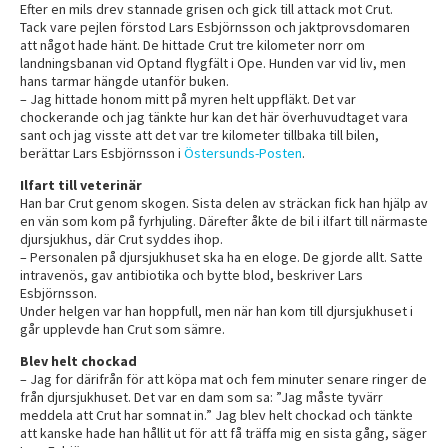
Efter en mils drev stannade grisen och gick till attack mot Crut.
Tack vare pejlen förstod Lars Esbjörnsson och jaktprovsdomaren
att något hade hänt. De hittade Crut tre kilometer norr om
landningsbanan vid Optand flygfält i Ope. Hunden var vid liv, men
hans tarmar hängde utanför buken.
– Jag hittade honom mitt på myren helt uppfläkt. Det var
chockerande och jag tänkte hur kan det här överhuvudtaget vara
sant och jag visste att det var tre kilometer tillbaka till bilen,
berättar Lars Esbjörnsson i
Östersunds-Posten
.
Ilfart till veterinär
Han bar Crut genom skogen. Sista delen av sträckan fick han hjälp av
en vän som kom på fyrhjuling. Därefter åkte de bil i ilfart till närmaste
djursjukhus, där Crut syddes ihop.
– Personalen på djursjukhuset ska ha en eloge. De gjorde allt. Satte
intravenös, gav antibiotika och bytte blod, beskriver Lars
Esbjörnsson.
Under helgen var han hoppfull, men när han kom till djursjukhuset i
går upplevde han Crut som sämre.
Blev helt chockad
– Jag for därifrån för att köpa mat och fem minuter senare ringer de
från djursjukhuset. Det var en dam som sa: ”Jag måste tyvärr
meddela att Crut har somnat in.” Jag blev helt chockad och tänkte
att kanske hade han hållit ut för att få träffa mig en sista gång, säger