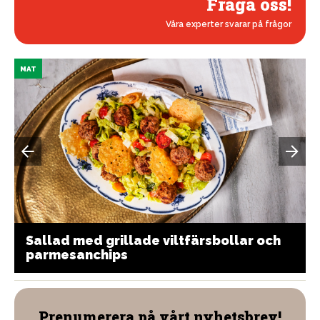
Fråga oss!
Våra experter svarar på frågor
MAT
Sallad med grillade viltfärsbollar och
parmesanchips
Prenumerera på vårt nyhetsbrev!