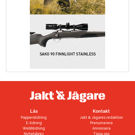
Läs
Kontakt
Papperstidning
Jakt & Jägares redaktion
E-tidning
Prenumerera
Webbtidning
Annonsera
Nyhetsbrev
Tipsa oss