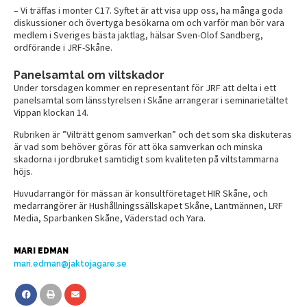
– Vi träffas i monter C17. Syftet är att visa upp oss, ha många goda
diskussioner och övertyga besökarna om och varför man bör vara
medlem i Sveriges bästa jaktlag, hälsar Sven-Olof Sandberg,
ordförande i JRF-Skåne.
Panelsamtal om viltskador
Under torsdagen kommer en representant för JRF att delta i ett
panelsamtal som länsstyrelsen i Skåne arrangerar i seminarietältet
Vippan klockan 14.
Rubriken är ”Vilträtt genom samverkan” och det som ska diskuteras
är vad som behöver göras för att öka samverkan och minska
skadorna i jordbruket samtidigt som kvaliteten på viltstammarna
höjs.
Huvudarrangör för mässan är konsultföretaget HIR Skåne, och
medarrangörer är Hushållningssällskapet Skåne, Lantmännen, LRF
Media, Sparbanken Skåne, Väderstad och Yara.
MARI EDMAN
mari.edman@jaktojagare.se