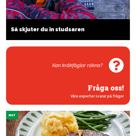
Så skjuter du in studsaren
Kan kråkfåglar räkna?
Fråga oss!
Våra experter svarar på frågor
MAT