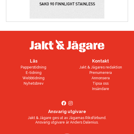
Läs
Kontakt
Papperstidning
Jakt & Jägares redaktion
E-tidning
Prenumerera
Webbtidning
Annonsera
Nyhetsbrev
Tipsa oss
Insändare
Ansvarig utgivare
Jakt & Jägare ges ut av
Jägarnas Riksförbund
.
Ansvarig utgivare är
Anders Dalenius
.