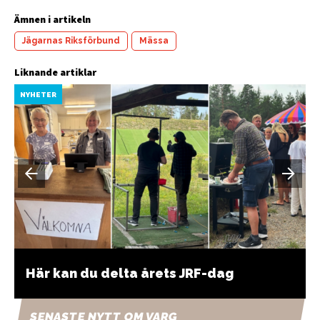
Ämnen i artikeln
Jägarnas Riksförbund
Mässa
Liknande artiklar
NYHETER
Här kan du delta årets JRF-dag
SENASTE NYTT OM VARG