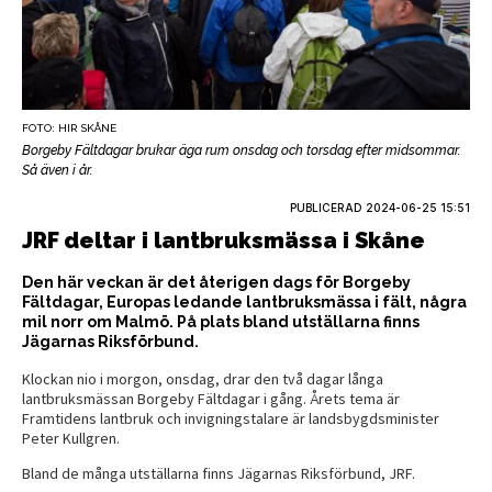
FOTO: HIR SKÅNE
Borgeby Fältdagar brukar äga rum onsdag och torsdag efter midsommar.
Så även i år.
PUBLICERAD
2024-06-25 15:51
JRF deltar i lantbruksmässa i Skåne
Den här veckan är det återigen dags för Borgeby
Fältdagar, Europas ledande lantbruksmässa i fält, några
mil norr om Malmö. På plats bland utställarna finns
Jägarnas Riksförbund.
Klockan nio i morgon, onsdag, drar den två dagar långa
lantbruksmässan Borgeby Fältdagar i gång. Årets tema är
Framtidens lantbruk och invigningstalare är landsbygdsminister
Peter Kullgren.
Bland de många utställarna finns Jägarnas Riksförbund, JRF.