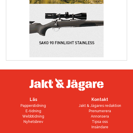
Läs
Kontakt
Papperstidning
Jakt & Jägares redaktion
E-tidning
Prenumerera
Webbtidning
Annonsera
Nyhetsbrev
Tipsa oss
Insändare