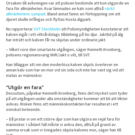
Orsaken till avlivningen var att polisen bedömde att kon utgjorde en
fara för allmänheten. Kvar lämnades en kalv som alltså
väckt
allmänhetens sympati.
Bland annat fanns en förhoppning om att
djuret skulle infångas och flyttas Kosta älgpark.
Nu rapporterar
SVT Stockholm
att Polismyndigheten konstaterar att
kalven ingår i ett viltvårdslags tilldelning på tio djur. Jakttid på älg
har inträtt och kalven får nu skjutas under ordinarie jakt.
– Vilket vore den smartaste utgången, säger Kenneth Kronberg,
polisens regionansvarig NVR/Jakt o vilt, till SVT.
Han tillägger att om den moderlösa kalven skjuts överlever en
annan kalv som har en mor vid sin sida och inte har vant sig vid att
matas av människor.
“Utgör en fara”
Dessutom, påpekar Kenneth Kronberg, finns det mycket som tyder
på att utgången under alla omständigheter kommer att bli att Viktor
avlivas. Risken finns att människokontakten har resulterat i ett
oönskat beteende.
– Då pratar vi om ett större djur som kan utgöra en rejäl fara för
människor. I sådant fall måste vi avliva den, alltså på grund av
samma orsak som vi tvingades skjuta kalvens mor, säger han till