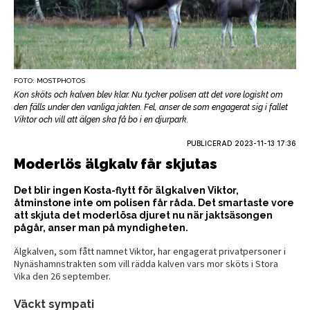
FOTO: MOSTPHOTOS
Kon sköts och kalven blev klar. Nu tycker polisen att det vore logiskt om
den fälls under den vanliga jakten. Fel, anser de som engagerat sig i fallet
Viktor och vill att älgen ska få bo i en djurpark.
PUBLICERAD
2023-11-13 17:36
Moderlös älgkalv får skjutas
Det blir ingen Kosta-flytt för älgkalven Viktor,
åtminstone inte om polisen får råda. Det smartaste vore
att skjuta det moderlösa djuret nu när jaktsäsongen
pågår, anser man på myndigheten.
Älgkalven, som fått namnet Viktor, har engagerat privatpersoner i
Nynäshamnstrakten som vill rädda kalven vars mor sköts i Stora
Vika den 26 september.
Väckt sympati