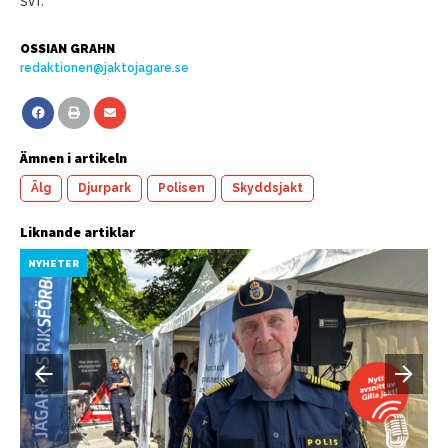
SVT.
OSSIAN GRAHN
redaktionen@jaktojagare.se
Ämnen i artikeln
Älg
Djurpark
Polisen
Skyddsjakt
Liknande artiklar
NYHETER