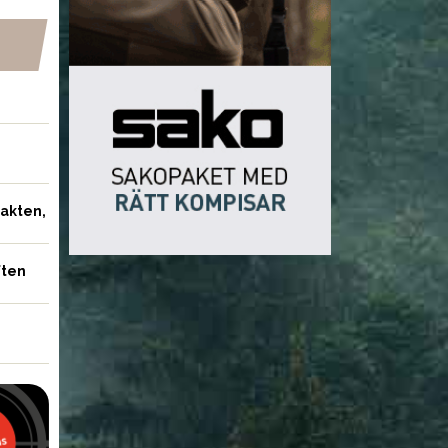
jakten,
ften