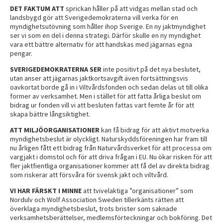
DET FAKTUM ATT
sprickan håller på att vidgas mellan stad och
landsbygd gör att Sverigedemokraterna vill verka för en
myndighetsutövning som håller ihop Sverige. En ny jaktmyndighet
ser vi som en del i denna strategi. Därför skulle en ny myndighet
vara ett bättre alternativ för att handskas med jägarnas egna
pengar.
SVERIGEDEMOKRATERNA SER
inte positivt på det nya beslutet,
utan anser att jägarnas jaktkortsavgift även fortsättningsvis
oavkortat borde gå in i Viltvårdsfonden och sedan delas ut till olika
former av verksamhet. Men i stället för att fatta årliga beslut om
bidrag ur fonden vill vi att besluten fattas vart femte år för att
skapa bättre långsiktighet.
ATT MILJÖORGANISATIONER
kan få bidrag för att aktivt motverka
myndighetsbeslut är olyckligt. Naturskyddsföreningen har fram till
nu årligen fått ett bidrag från Naturvårdsverket för att processa om
vargjakt i domstol och för att driva frågan i EU. Nu ökar risken för att
fler jaktfientliga organisationer kommer att få del av direkta bidrag
som riskerar att försvåra för svensk jakt och viltvård.
VI HAR FÄRSKT I MINNE
att tvivelaktiga ”organisationer” som
Nordulv och Wolf Association Sweden tillerkänts rätten att
överklaga myndighetsbeslut, trots brister som saknade
verksamhetsberättelser, medlemsförteckningar och bokföring. Det