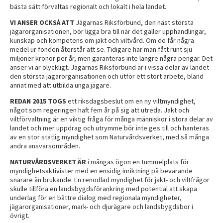
bästa sätt förvaltas regionalt och lokalt i hela landet.
VI ANSER OCKSÅ ATT
Jägarnas Riksförbund, den näst största
jägarorganisationen, bör ligga bra till när det gäller upphandlingar,
kunskap och kompetens om jakt och viltvård. Om de får några
medel ur fonden återstår att se. Tidigare har man fått runt sju
miljoner kronor per år, men garanteras inte längre några pengar. Det
anser vi är olyckligt. Jägarnas Riksförbund är i vissa delar av landet
den största jägarorganisationen och utför ett stort arbete, bland
annat med att utbilda unga jägare.
REDAN 2015 TOGS
ett riksdagsbeslut om en ny viltmyndighet,
något som regeringen haft fem år på sig att utreda. Jakt och
viltförvaltning är en viktig fråga för många människor i stora delar av
landet och mer uppdrag och utrymme bör inte ges till och hanteras
av en stor statlig myndighet som Naturvårdsverket, med så många
andra ansvarsområden.
NATURVÅRDSVERKET
ÄR
i mångas ögon en tummelplats för
myndighetsaktivister med en ensidig inriktning på bevarande
snarare än brukande. En renodlad myndighet för jakt- och viltfrågor
skulle tillföra en landsbygdsförankring med potential att skapa
underlag för en bättre dialog med regionala myndigheter,
jägarorganisationer, mark- och djurägare och landsbygdsbor i
övrigt.