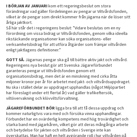
I BÖRJAN AV JANUARI
kom ett regeringsbeslut om stora
förändringar vad gäller fördelningen av pengar ur Viltvårdsfonden,
vilket är de pengar som direkt kommer från jägarna när de löser sitt
årliga jaktkort.
Så här står det i regeringens beslut: ”Vidare beslutas om en ny
förordning om vissa bidrag ur Viltvårdsfonden, genom vilka ideella
rikstäckande organisationer kan söka organisations- eller
verksamhetsbidrag för att utföra åtgärder som främjar viltvården
enligt jaktlagens definitioner.”
GOTT SÅ.
Jägarnas pengar ska gå till bättre aktiv jakt och viltvård.
Regeringens nya beslut gör att Svenska Jägareförbundet
garanteras pengar ut Viltvårdsfonden genom ett
organisationsbidrag, men det är en minskning med cirka åtta
miljoner kronor per år för arbetet med jakt- och viltvårdsuppdraget.
Nu ska i stället delar av uppdraget upphandlas (något Miljöpartiet
har föreslagit under ett flertal år) vad gäller trafikeftersök,
viltövervakning och klövviltsförvaltning.
JÄGAREFÖRBUNDET BÖR
ligga bra till att få dessa uppdrag och
kommer naturligtvis vara med och försöka vinna upphandlingar.
Förbundet har en ovärderlig kompetens med hög trovärdighet och
starka band med jägarkåren, vilket gör att deras mångåriga arbete
och betydelse för jakten och viltvården i Sverige inte kan
överskattas. Man har haft en helt avgörande roll i hur viltvården på