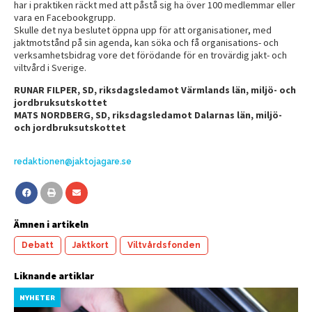
har i praktiken räckt med att påstå sig ha över 100 medlemmar eller
vara en Facebookgrupp.
Skulle det nya beslutet öppna upp för att organisationer, med
jaktmotstånd på sin agenda, kan söka och få organisations- och
verksamhetsbidrag vore det förödande för en trovärdig jakt- och
viltvård i Sverige.
RUNAR FILPER, SD, riksdagsledamot Värmlands län, miljö- och
jordbruksutskottet
MATS NORDBERG, SD, riksdagsledamot Dalarnas län, miljö-
och jordbruksutskottet
redaktionen@jaktojagare.se
Ämnen i artikeln
Debatt
Jaktkort
Viltvårdsfonden
Liknande artiklar
NYHETER