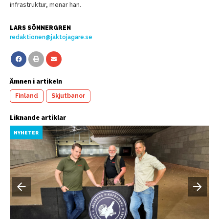
infrastruktur, menar han.
LARS SÖNNERGREN
redaktionen@jaktojagare.se
Ämnen i artikeln
Finland
Skjutbanor
Liknande artiklar
NYHETER