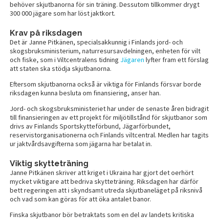
behöver skjutbanorna för sin träning. Dessutom tillkommer drygt
300 000 jägare som har löst jaktkort.
Krav på riksdagen
Det är Janne Pitkänen, specialsakkunnig i Finlands jord- och
skogsbruksministerium, naturresursavdelningen, enheten för vilt
och fiske, som i Viltcentralens tidning
Jägaren
lyfter fram ett förslag
att staten ska stödja skjutbanorna.
Eftersom skjutbanorna också är viktiga för Finlands försvar borde
riksdagen kunna besluta om finansiering, anser han.
Jord- och skogsbruksministeriet har under de senaste åren bidragit
till finansieringen av ett projekt för miljötillstånd för skjutbanor som
drivs av Finlands Sportskytteförbund, Jägarförbundet,
reservistorganisationerna och Finlands viltcentral. Medlen har tagits
ur jaktvårdsavgifterna som jägarna har betalat in.
Viktig skytteträning
Janne Pitkänen skriver att kriget i Ukraina har gjort det oerhört
mycket viktigare att bedriva skytteträning. Riksdagen har därför
bett regeringen att i skyndsamt utreda skjutbaneläget på riksnivå
och vad som kan göras för att öka antalet banor.
Finska skjutbanor bör betraktats som en del av landets kritiska