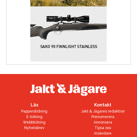
Läs
Kontakt
Papperstidning
Jakt & Jägares redaktion
E-tidning
Prenumerera
Webbtidning
Annonsera
Nyhetsbrev
Tipsa oss
Insändare