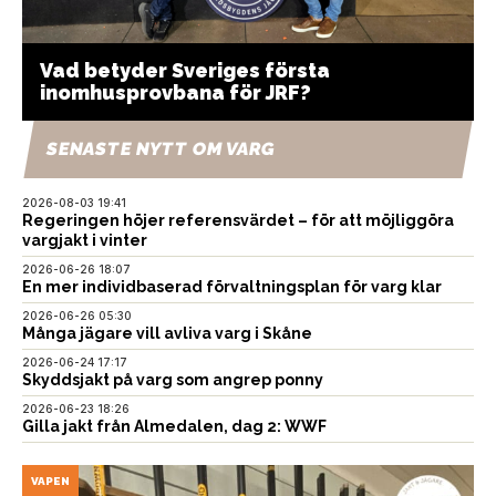
Vad betyder Sveriges första
inomhusprovbana för JRF?
SENASTE NYTT OM VARG
2026-08-03 19:41
Regeringen höjer referensvärdet – för att möjliggöra
vargjakt i vinter
2026-06-26 18:07
En mer individbaserad förvaltningsplan för varg klar
2026-06-26 05:30
Många jägare vill avliva varg i Skåne
2026-06-24 17:17
Skyddsjakt på varg som angrep ponny
2026-06-23 18:26
Gilla jakt från Almedalen, dag 2: WWF
VAPEN