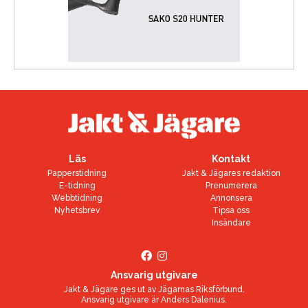
Läs
Kontakt
Papperstidning
Jakt & Jägares redaktion
E-tidning
Prenumerera
Webbtidning
Annonsera
Nyhetsbrev
Tipsa oss
Insändare
Ansvarig utgivare
Jakt & Jägare ges ut av
Jägarnas Riksförbund
.
Ansvarig utgivare är
Anders Dalenius
.