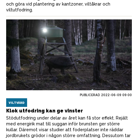
och göra vid plantering av kantzoner, viltåkrar och
viltutfodring.
PUBLICERAD
2022-06-09 09:00
VILTVÅRD
Klok utfodring kan ge vinster
Stödutfodring under delar av året kan få stor effekt. Rejält
med energirik mat till suggan inför brunsten ger större
kullar. Däremot visar studier att foderplatser inte räddar
jordbrukets grödor i någon större omfattning. Dessutom tar