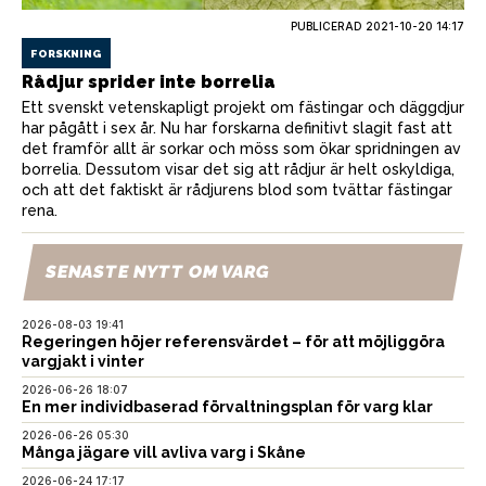
PUBLICERAD
2021-10-20 14:17
FORSKNING
Rådjur sprider inte borrelia
Ett svenskt vetenskapligt projekt om fästingar och däggdjur
har pågått i sex år. Nu har forskarna definitivt slagit fast att
det framför allt är sorkar och möss som ökar spridningen av
borrelia. Dessutom visar det sig att rådjur är helt oskyldiga,
och att det faktiskt är rådjurens blod som tvättar fästingar
rena.
SENASTE NYTT OM VARG
2026-08-03 19:41
Regeringen höjer referensvärdet – för att möjliggöra
vargjakt i vinter
2026-06-26 18:07
En mer individbaserad förvaltningsplan för varg klar
2026-06-26 05:30
Många jägare vill avliva varg i Skåne
2026-06-24 17:17