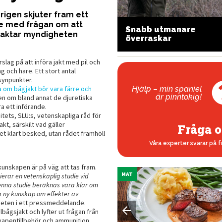
igen skjuter fram ett
e med frågan om att
Snabb utmanare
lj rätt kula för din jakt
avvaktar myndigheten
överraskar
lag på att införa jakt med pil och
g och hare. Ett stort antal
synpunkter.
Hjälp – min spaniel
a om bågjakt bör vara färre och
är pinntokig!
en om bland annat de djuretiska
ra ett införande.
tets, SLU:s, vetenskapliga råd för
kt, särskilt vad gäller
Fråga o
 klart besked, utan rådet framhöll
Våra experter svarar på f
unskapen är på väg att tas fram.
ierar en vetenskaplig studie vid
MAT
 Denna studie beräknas vara klar om
ra ny kunskap om effekter av
heten i ett pressmeddelande.
bågsjakt och lyfter ut frågan från
vapentillbehör och ammunition.