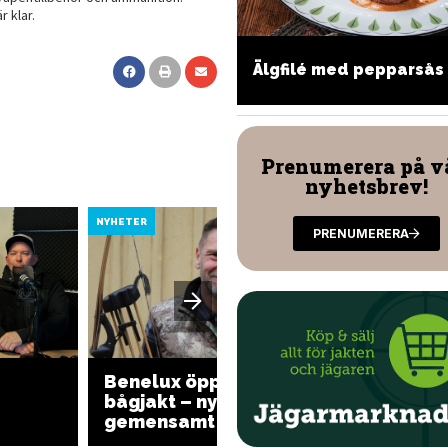
r klar.
ltkorvsgryta i ugnen
Älgfilé med pepparsås
Prenumerera på v
nyhetsbrev!
NYHETER
NYHETER
PRENUMERERA
Benelux öppnar för
bågjakt – nytt
Bågjakt
gemensamt beslut