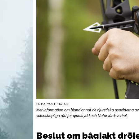
FOTO: MOSTPHOTOS
UTRUSTNING
AMM
Mer information om bland annat de djuretiska aspekterna av
vetenskapliga råd för djurskydd och Naturvårdsverket.
Beslut om bågjakt dröje