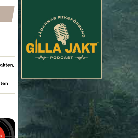
jakten,
ften