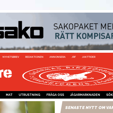
NYHETSBREV
REDAKTIONEN
ANNONSERA
JRF
JAKTTIDER
MAT
UTRUSTNING
FRÅGA OSS
JÄGARMARKNADEN
SÖK
SENASTE NYTT OM VA