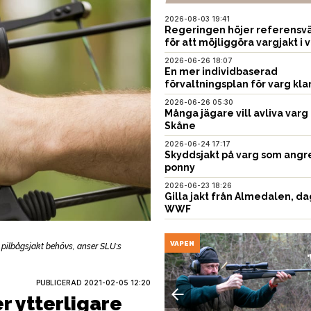
2026-08-03 19:41
Regeringen höjer referensvä
för att möjliggöra vargjakt i v
2026-06-26 18:07
En mer individbaserad
förvaltningsplan för varg kla
2026-06-26 05:30
Många jägare vill avliva varg 
Skåne
2026-06-24 17:17
Skyddsjakt på varg som angr
ponny
2026-06-23 18:26
Gilla jakt från Almedalen, da
WWF
UNITION
VAPEN
 pilbågsjakt behövs, anser SLU:s
PUBLICERAD
2021-02-05 12:20
r ytterligare