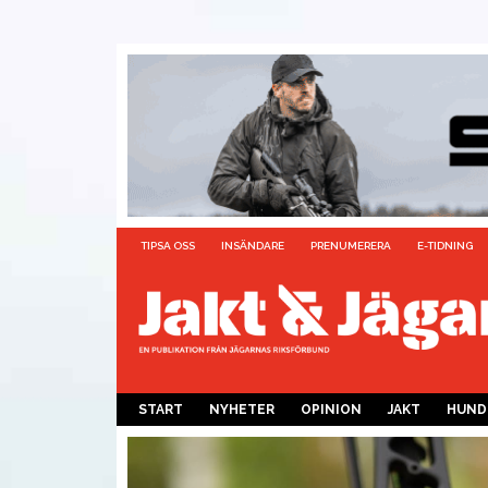
TIPSA OSS
INSÄNDARE
PRENUMERERA
E-TIDNING
START
NYHETER
OPINION
JAKT
HUND