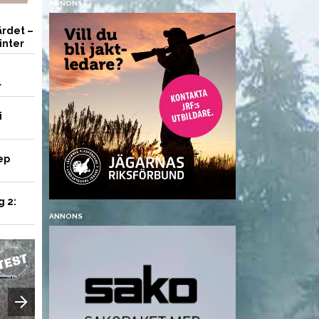
ANNONS
rdet –
inter
r
i
ep
g 2:
ANNONS
UTRUSTNING
VAPEN