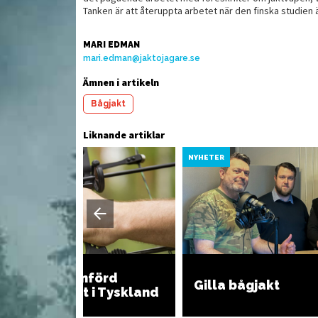
Tanken är att återuppta arbetet när den finska studien ä
Viltravioli med vin och
MARI EDMAN
get älgkött
Vi
rosmarin
mari.edman@jaktojagare.se
Ämnen i artikeln
Bågjakt
Liknande artiklar
YHETER
NYHETER
Krav på återinförd
Gilla bågjakt
bågskyttejakt i Tyskland