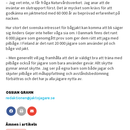
– Jag vet inte, vi får fråga Naturvårdsverket. Jag anar att de
inväntar en slutrapport först. Det är mycket som krävs för att
godkänna en jaktmetod med 60 000 år av beprövad erfarenhet på
nacken.
Hur stort det svenska intresset för bågjakt kan komma att bli säger
sig Anders Gejer inte heller våga sia om. I Danmark finns det runt
6 000 jägare som genomgått prov som ger dem rätt att jaga med
pilbåge. I Finland är det runt 20 000 jägare som använder pil och
båge vid jakt.
– Men generellt vill jag framhålla att det är väldigt bra att träna med
pilbåge också för jägare som bara använder gevär. Allt skytte
gynnar annat skytte. Jag ser på egna barn som både jagar och
skjuter pilbåge att måluppfattning och avståndsbedömning
förbättras och det har ju alla jägare nytta av.
OSSIAN GRAHN
redaktionen@jaktojagare.se
Ämnen i artikeln