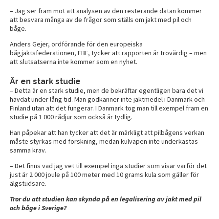
– Jag ser fram mot att analysen av den resterande datan kommer
att besvara många av de frågor som ställs om jakt med pil och
båge.
Anders Gejer, ordförande för den europeiska
bågjaktsfederationen, EBF, tycker att rapporten är trovärdig – men
att slutsatserna inte kommer som en nyhet.
Är en stark studie
– Detta är en stark studie, men de bekräftar egentligen bara det vi
hävdat under lång tid. Man godkänner inte jaktmedel i Danmark och
Finland utan att det fungerar. I Danmark tog man till exempel fram en
studie på 1 000 rådjur som också är tydlig.
Han påpekar att han tycker att det är märkligt att pilbågens verkan
måste styrkas med forskning, medan kulvapen inte underkastas
samma krav.
– Det finns vad jag vet till exempel inga studier som visar varför det
just är 2 000 joule på 100 meter med 10 grams kula som gäller för
älgstudsare.
Tror du att studien kan skynda på en legalisering av jakt med pil
och båge i Sverige?