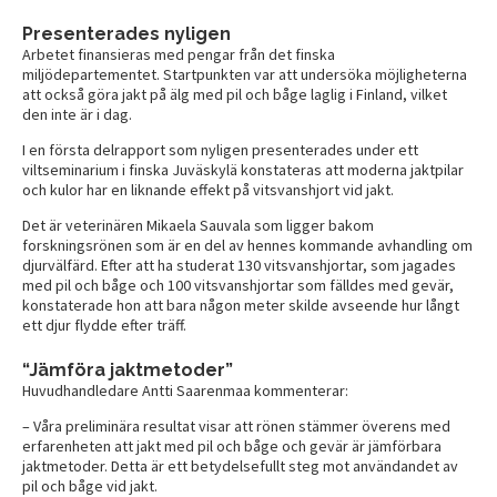
Presenterades nyligen
Arbetet finansieras med pengar från det finska
miljödepartementet. Startpunkten var att undersöka möjligheterna
att också göra jakt på älg med pil och båge laglig i Finland, vilket
den inte är i dag.
I en första delrapport som nyligen presenterades under ett
viltseminarium i finska Juväskylä konstateras att moderna jaktpilar
och kulor har en liknande effekt på vitsvanshjort vid jakt.
Det är veterinären Mikaela Sauvala som ligger bakom
forskningsrönen som är en del av hennes kommande avhandling om
djurvälfärd. Efter att ha studerat 130 vitsvanshjortar, som jagades
med pil och båge och 100 vitsvanshjortar som fälldes med gevär,
konstaterade hon att bara någon meter skilde avseende hur långt
ett djur flydde efter träff.
“Jämföra jaktmetoder”
Huvudhandledare Antti Saarenmaa kommenterar:
– Våra preliminära resultat visar att rönen stämmer överens med
erfarenheten att jakt med pil och båge och gevär är jämförbara
jaktmetoder. Detta är ett betydelsefullt steg mot användandet av
pil och båge vid jakt.