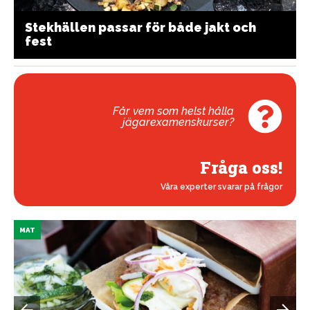
Stekhällen passar för både jakt och
fest
Får vem som helst hålla
jägarexamenskurser?
Fråga oss!
Våra experter svarar på frågor
MAT